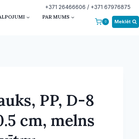
+371 26466606 / +371 67976875
ALPOJUMI
PAR MUMS
Meklēt
0
auks, PP, D-8
0.5 cm, melns