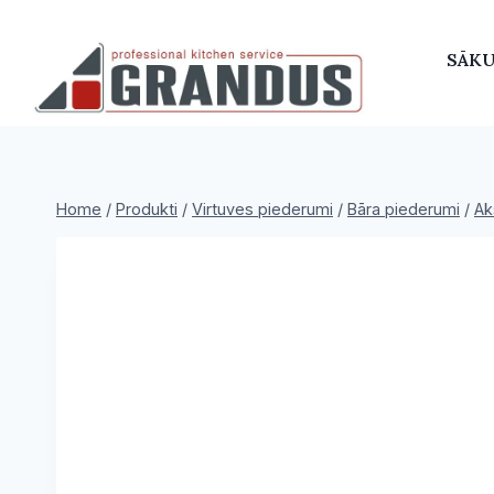
Skip
to
SĀK
content
Home
/
Produkti
/
Virtuves piederumi
/
Bāra piederumi
/
Ak