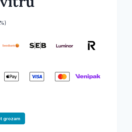
svītru
1%)
ot grozam