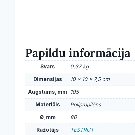
Papildu informācija
Svars
0,37 kg
Dimensijas
10 × 10 × 7,5 cm
Augstums, mm
105
Materiāls
Polipropilēns
Ø, mm
80
Ražotājs
TESTRUT