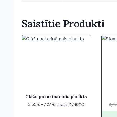
Saistītie Produkti
Glāžu pakarināmais plaukts
Price
3,55
€
–
7,27
€
3,7
Ieskaitot PVN(21%)
range:
3,55 €