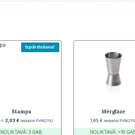
Izpārdošana!
Stampa
Mērglāze
Original
Current
0
€
2,03
€
1,85
€
Ieskaitot PVN(21%)
Ieskaitot PVN(21%
price
price
NOLIKTAVĀ: 3 GAB.
NOLIKTAVĀ: >10 GAB
was:
is: