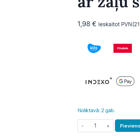
ar zaļu 
1,98
€
Ieskaitot PVN(2
Noliktavā: 2 gab.
Pelnu
Pievien
trauks,