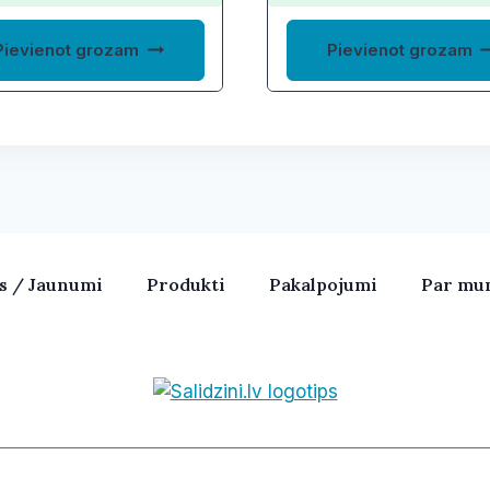
3,70 €.
2,03 €.
Pievienot grozam
Pievienot grozam
as / Jaunumi
Produkti
Pakalpojumi
Par mu
Bezvadu skaļruņi, iPhone, Ka