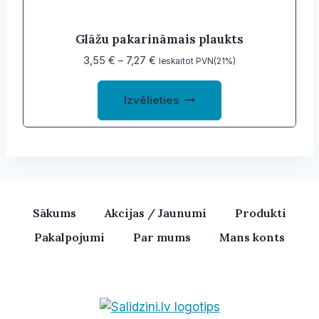
Glāžu pakarināmais plaukts
Price
3,55
€
–
7,27
€
Ieskaitot PVN(21%)
range:
This
3,55 €
Izvēlieties
product
through
7,27 €
has
multiple
variants.
The
options
Sākums
Akcijas / Jaunumi
Produkti
may
Pakalpojumi
Par mums
Mans konts
be
chosen
on
the