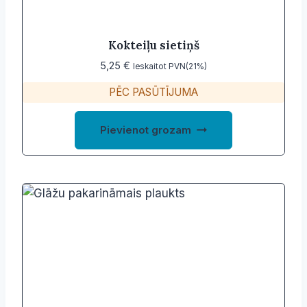
Kokteiļu sietiņš
5,25
€
Ieskaitot PVN(21%)
PĒC PASŪTĪJUMA
Pievienot grozam