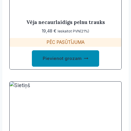
Vēja necaurlaidīgs pelnu trauks
19,48
€
Ieskaitot PVN(21%)
PĒC PASŪTĪJUMA
Pievienot grozam