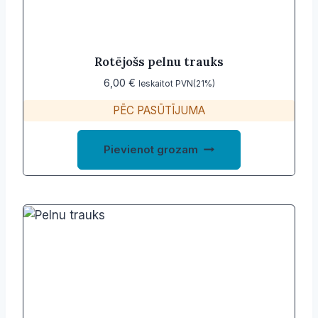
Rotējošs pelnu trauks
6,00
€
Ieskaitot PVN(21%)
PĒC PASŪTĪJUMA
Pievienot grozam