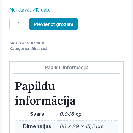
Noliktavā: >10 gab.
Miets
Pievienot grozam
čekiem
daudzums
SKU:
vwas1429000
Kategorija:
Aksesuāri
Papildu informācija
Papildu
informācija
Svars
0,046 kg
Dimensijas
60 × 39 × 15,5 cm