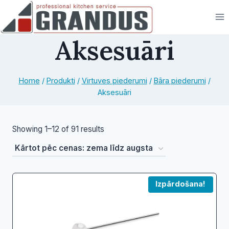
Skip
to
content
Aksesuāri
Home
/
Produkti
/
Virtuves piederumi
/
Bāra piederumi
/
Aksesuāri
Sorted
Showing 1–12 of 91 results
by
price:
low
Izpārdošana!
to
high