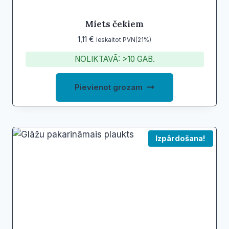
Miets čekiem
1,11
€
Ieskaitot PVN(21%)
NOLIKTAVĀ: >10 GAB.
Pievienot grozam
Izpārdošana!