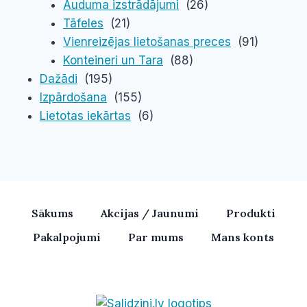
Auduma izstrādājumi
(26)
Tāfeles
(21)
Vienreizējas lietošanas preces
(91)
Konteineri un Tara
(88)
Dažādi
(195)
Izpārdošana
(155)
Lietotas iekārtas
(6)
Sākums
Akcijas / Jaunumi
Produkti
Pakalpojumi
Par mums
Mans konts