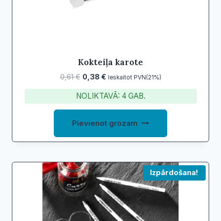
Kokteiļa karote
Original
Current
0,61
€
0,38
€
Ieskaitot PVN(21%)
price
price
NOLIKTAVĀ: 4 GAB.
was:
is:
0,61 €.
0,38 €.
Pievienot grozam
Izpārdošana!