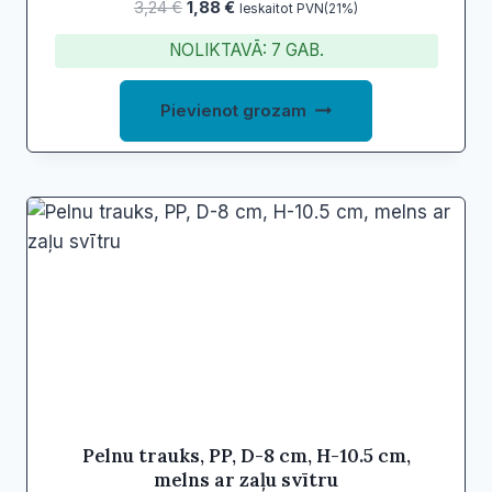
Original
Current
3,24
€
1,88
€
Ieskaitot PVN(21%)
price
price
NOLIKTAVĀ: 7 GAB.
was:
is:
3,24 €.
1,88 €.
Pievienot grozam
Pelnu trauks, PP, D-8 cm, H-10.5 cm,
melns ar zaļu svītru