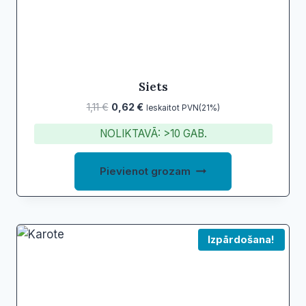
Siets
Original
Current
1,11
€
0,62
€
Ieskaitot PVN(21%)
price
price
NOLIKTAVĀ: >10 GAB.
was:
is:
1,11 €.
0,62 €.
Pievienot grozam
Izpārdošana!