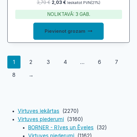
Original
Current
3,70
€
2,03
€
Ieskaitot PVN(21%)
price
price
NOLIKTAVĀ: 3 GAB.
was:
is:
3,70 €.
2,03 €.
Pievienot grozam
1
2
3
4
…
6
7
8
→
Virtuves iekārtas
(2270)
Virtuves piederumi
(3160)
BORNER - Rīves un Ēveles
(32)
Virtuves piederumi
(1162)