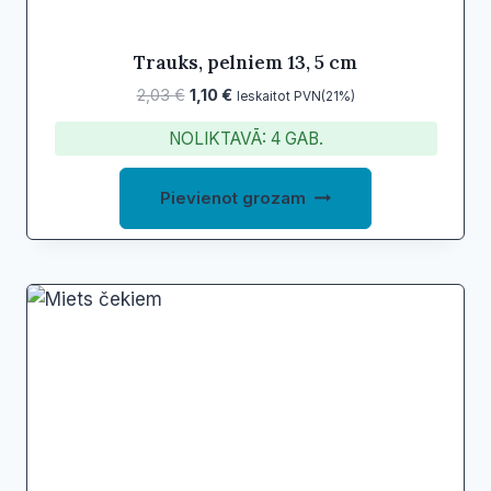
Trauks, pelniem 13, 5 cm
Original
Current
2,03
€
1,10
€
Ieskaitot PVN(21%)
price
price
NOLIKTAVĀ: 4 GAB.
was:
is:
2,03 €.
1,10 €.
Pievienot grozam