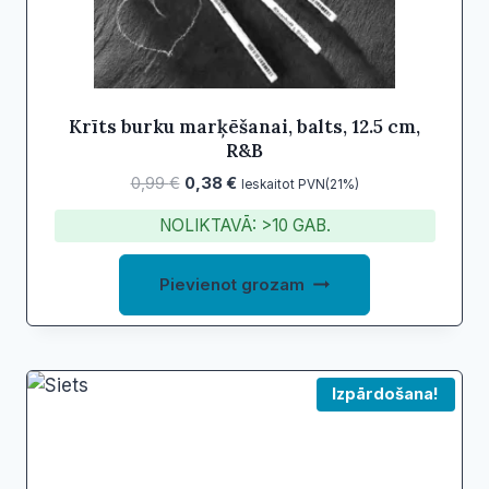
Krīts burku marķēšanai, balts, 12.5 cm,
R&B
Original
Current
0,99
€
0,38
€
Ieskaitot PVN(21%)
price
price
NOLIKTAVĀ: >10 GAB.
was:
is:
0,99 €.
0,38 €.
Pievienot grozam
Izpārdošana!