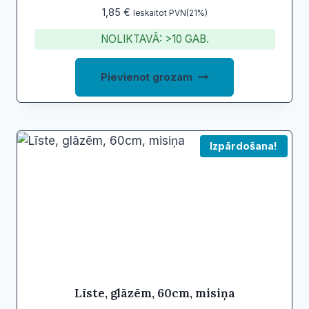
page
1,85
€
Ieskaitot PVN(21%)
NOLIKTAVĀ: >10 GAB.
Pievienot grozam
Izpārdošana!
Līste, glāzēm, 60cm, misiņa