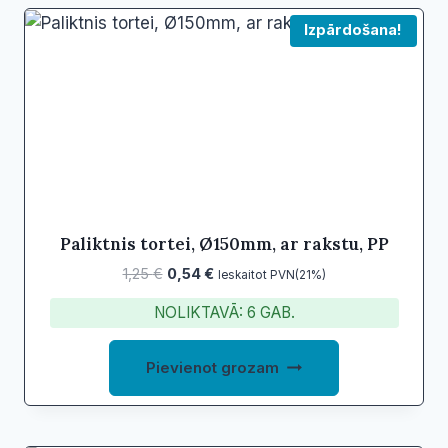
Izpārdošana!
Paliktnis tortei, Ø150mm, ar rakstu, PP
Original
Current
1,25
€
0,54
€
Ieskaitot PVN(21%)
price
price
NOLIKTAVĀ: 6 GAB.
was:
is:
1,25 €.
0,54 €.
Pievienot grozam