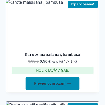
Izpārdošana!
Karote maisīšanai, bambusa
Original
Current
0,99
€
0,50
€
Ieskaitot PVN(21%)
price
price
NOLIKTAVĀ: 7 GAB.
was:
is:
0,99 €.
0,50 €.
Pievienot grozam