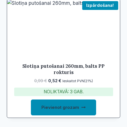
Izpārdošana!
Slotiņa putošanai 260mm, balts PP
rokturis
Original
Current
0,99
€
0,52
€
Ieskaitot PVN(21%)
price
price
NOLIKTAVĀ: 3 GAB.
was:
is:
0,99 €.
0,52 €.
Pievienot grozam