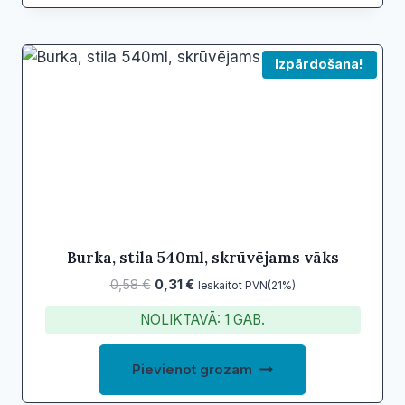
Izpārdošana!
Burka, stila 540ml, skrūvējams vāks
Original
Current
0,58
€
0,31
€
Ieskaitot PVN(21%)
price
price
NOLIKTAVĀ: 1 GAB.
was:
is:
0,58 €.
0,31 €.
Pievienot grozam