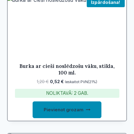
Izpārdošana!
Burka ar cieši noslēdzošu vāku, stikla,
100 ml.
Original
Current
1,20
€
0,52
€
Ieskaitot PVN(21%)
price
price
NOLIKTAVĀ: 2 GAB.
was:
is:
1,20 €.
0,52 €.
Pievienot grozam