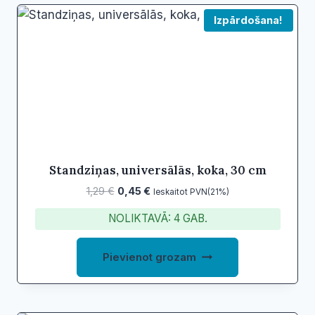
Izpārdošana!
Standziņas, universālās, koka, 30 cm
Original
Current
1,29
€
0,45
€
Ieskaitot PVN(21%)
price
price
NOLIKTAVĀ: 4 GAB.
was:
is:
1,29 €.
0,45 €.
Pievienot grozam