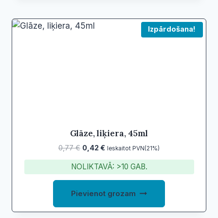
Izpārdošana!
Glāze, liķiera, 45ml
Original
Current
0,77
€
0,42
€
Ieskaitot PVN(21%)
price
price
NOLIKTAVĀ: >10 GAB.
was:
is:
0,77 €.
0,42 €.
Pievienot grozam