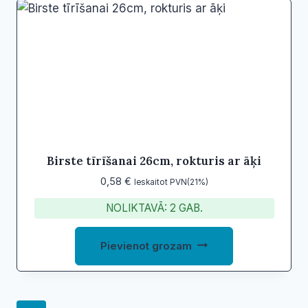
Birste tīrīšanai 26cm, rokturis ar āķi
0,58
€
Ieskaitot PVN(21%)
NOLIKTAVĀ: 2 GAB.
Pievienot grozam