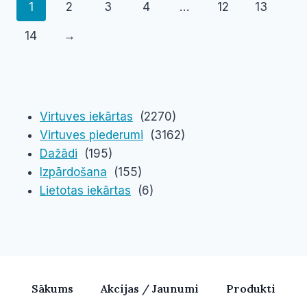
1
2
3
4
…
12
13
14
→
Virtuves iekārtas
(2270)
Virtuves piederumi
(3162)
Dažādi
(195)
Izpārdošana
(155)
Lietotas iekārtas
(6)
Sākums
Akcijas / Jaunumi
Produkti