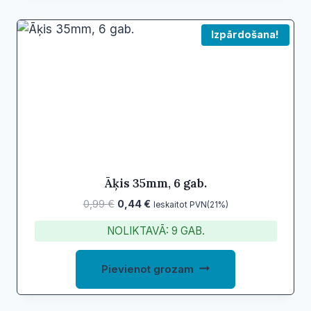
Izpārdošana!
Āķis 35mm, 6 gab.
Original
Current
0,99
€
0,44
€
Ieskaitot PVN(21%)
price
price
NOLIKTAVĀ: 9 GAB.
was:
is:
0,99 €.
0,44 €.
Pievienot grozam