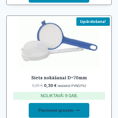
Izpārdošana!
Siets nokāšanai D=70mm
Original
Current
0,61
€
0,30
€
Ieskaitot PVN(21%)
price
price
NOLIKTAVĀ: 9 GAB.
was:
is:
0,61 €.
0,30 €.
Pievienot grozam