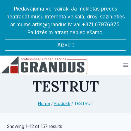
Skip
Piedāvājumā vēl vairāk! Ja meklētās preces
to
neatradāt mūsu interneta veikalā, droši sazinieties
content
ar mums artis@grandus.lv vai +371 67976875.
Palīdzēsim atrast nepieciešamo!
Aizvērt
TESTRUT
Home
/
Produkti
/
TESTRUT
Sorted
Showing 1–12 of 157 results