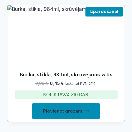
Izpārdošana!
Burka, stikla, 984ml, skrūvējams vāks
Original
Current
0,90
€
0,45
€
Ieskaitot PVN(21%)
price
price
NOLIKTAVĀ: >10 GAB.
was:
is:
0,90 €.
0,45 €.
Pievienot grozam