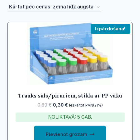
by
price:
low
Izpārdošana!
to
high
Trauks sāls/pirariem, stikla ar PP vāku
Original
Current
0,69
€
0,30
€
Ieskaitot PVN(21%)
price
price
NOLIKTAVĀ: 5 GAB.
was:
is:
0,69 €.
0,30 €.
Pievienot grozam