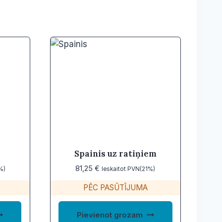
Spainis uz ratiņiem
81,25
€
%)
Ieskaitot PVN(21%)
PĒC PASŪTĪJUMA
Pievienot grozam