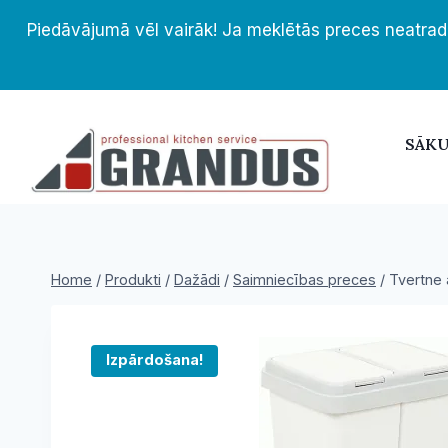
Skip
Piedāvājumā vēl vairāk! Ja meklētās preces neatrad
to
content
SĀK
Home
/
Produkti
/
Dažādi
/
Saimniecības preces
/
Tvertne 
Izpārdošana!