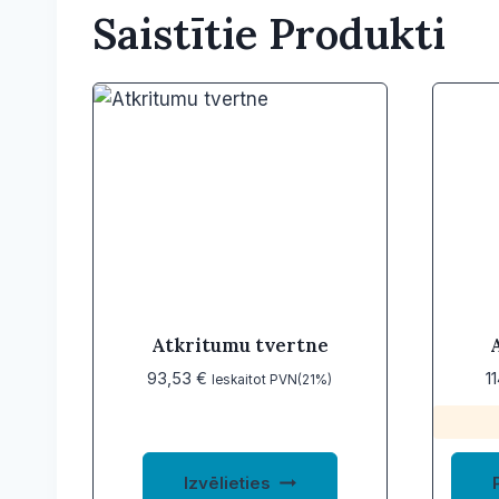
Saistītie Produkti
Atkritumu tvertne
93,53
€
1
Ieskaitot PVN(21%)
This
Izvēlieties
product