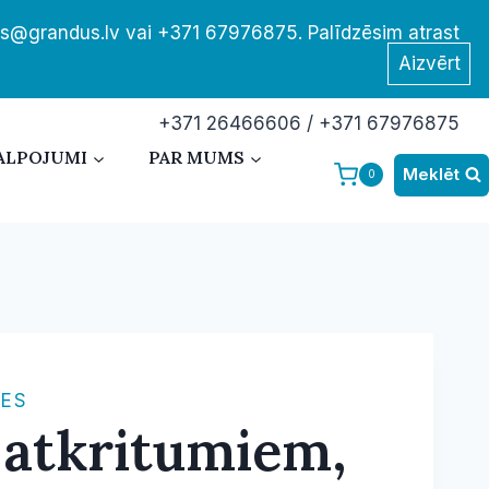
tis@grandus.lv vai +371 67976875. Palīdzēsim atrast
Aizvērt
+371 26466606 / +371 67976875
ALPOJUMI
PAR MUMS
Meklēt
0
CES
 atkritumiem,