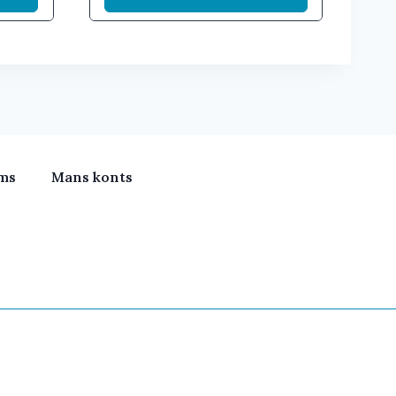
ms
Mans konts
meras, Klimata iekārtas, Vitamīni, Portatīvie datori, Būv