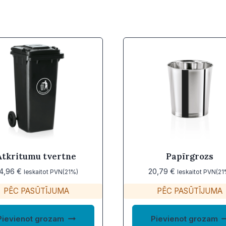
Atkritumu tvertne
Papīrgrozs
14,96
€
20,79
€
Ieskaitot PVN(21%)
Ieskaitot PVN(21
PĒC PASŪTĪJUMA
PĒC PASŪTĪJUMA
Pievienot grozam
Pievienot grozam