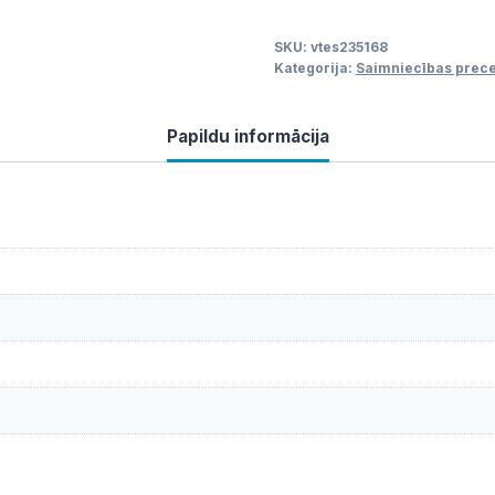
2x23L,
SKU:
vtes235168
43x33x51
Kategorija:
Saimniecības prec
cm
daudzums
Papildu informācija