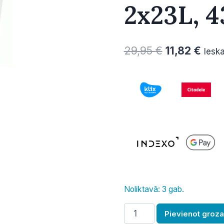
2x23L, 
Original
Curr
29,95
€
11,82
€
Iesk
price
pric
was:
is:
29,95 €.
11,8
Noliktavā: 3 gab.
Tvertne
Pievienot groz
atkritumiem,