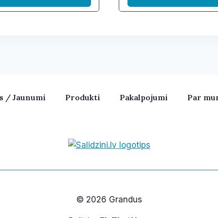
as / Jaunumi
Produkti
Pakalpojumi
Par mu
Bezvadu skaļruņi, iPhone, Ka
© 2026 Grandus