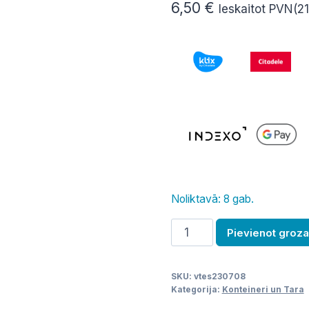
6,50
€
Ieskaitot PVN(2
Noliktavā: 8 gab.
Trauks
Pievienot groz
uzglabāšanai
ar
SKU:
vtes230708
vāku
Kategorija:
Konteineri un Tara
-40/+120C,