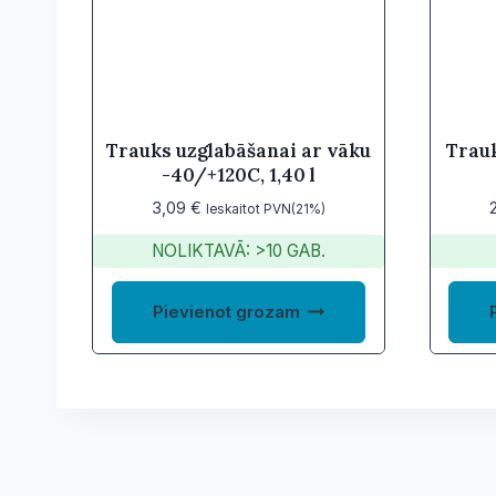
Trauks uzglabāšanai ar vāku
Trauk
-40/+120C, 1,40 l
3,09
€
Ieskaitot PVN(21%)
NOLIKTAVĀ: >10 GAB.
Pievienot grozam