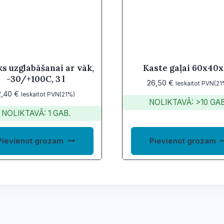
s uzglabāšanai ar vāk,
Kaste gaļai 60x40
-30/+100C, 3 l
26,50
€
Ieskaitot PVN(21
2,40
€
Ieskaitot PVN(21%)
NOLIKTAVĀ: >10 GAB
NOLIKTAVĀ: 1 GAB.
Pievienot grozam
Pievienot grozam