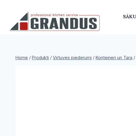
Skip
to
SĀK
content
Home
/
Produkti
/
Virtuves piederumi
/
Konteineri un Tara
/