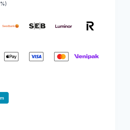
1%)
am