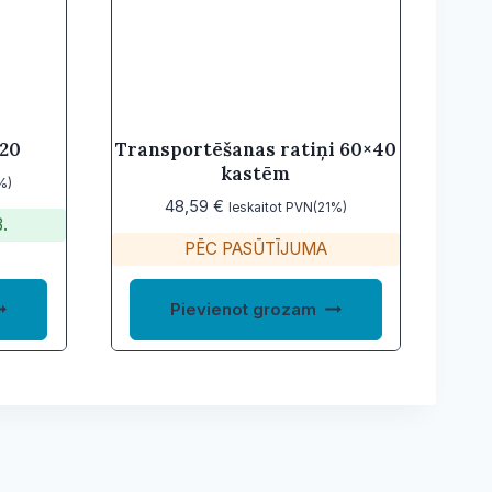
x20
Transportēšanas ratiņi 60×40
kastēm
%)
48,59
€
Ieskaitot PVN(21%)
.
PĒC PASŪTĪJUMA
Pievienot grozam