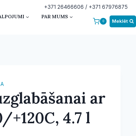
+371 26466606 / +371 67976875
ALPOJUMI
PAR MUMS
Meklēt
0
RA
zglabāšanai ar
/+120C, 4.7 l