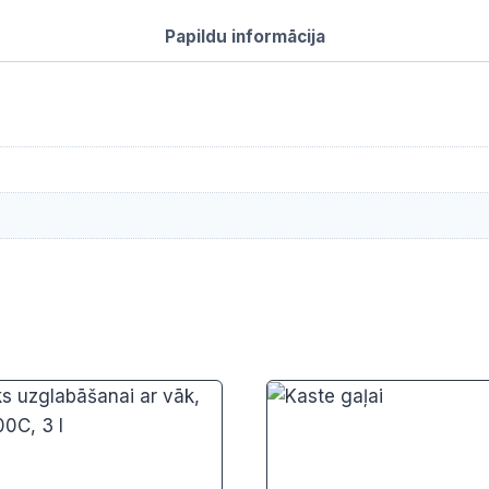
4.7
Papildu informācija
l
daudzums