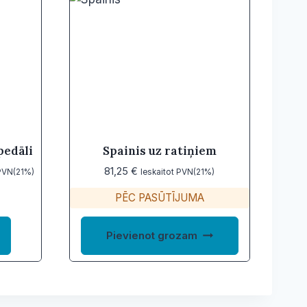
pedāli
Spainis uz ratiņiem
81,25
€
 PVN(21%)
Ieskaitot PVN(21%)
PĒC PASŪTĪJUMA
This
Pievienot grozam
product
has
multiple
variants.