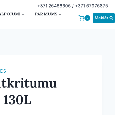
+371 26466606 / +371 67976875
ALPOJUMI
PAR MUMS
Meklēt
0
CES
atkritumu
 130L