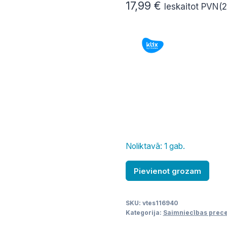
17,99
€
Ieskaitot PVN(
Noliktavā: 1 gab.
Statīvs
Pievienot grozam
atkritumu
maisiem
SKU:
vtes116940
130L
Kategorija:
Saimniecības prec
daudzums