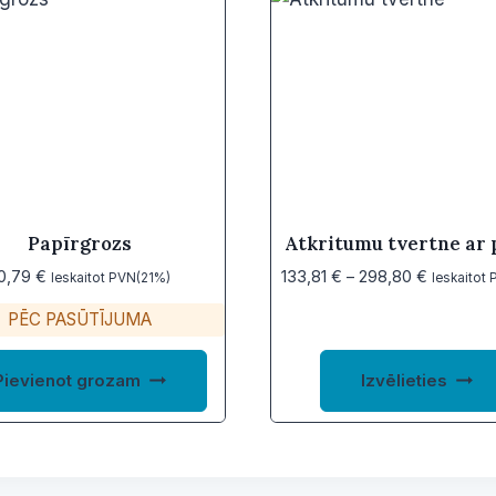
Papīrgrozs
Atkritumu tvertne ar 
Price
0,79
€
133,81
€
–
298,80
€
Ieskaitot PVN(21%)
Ieskaitot
range:
PĒC PASŪTĪJUMA
133,81 €
through
298,80 €
Pievienot grozam
Izvēlieties