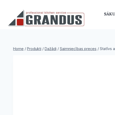
Skip
to
SĀK
content
Home
/
Produkti
/
Dažādi
/
Saimniecības preces
/
Statīvs 