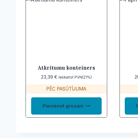
Atkritumu konteiners
23,39
€
2
Ieskaitot PVN(21%)
PĒC PASŪTĪJUMA
Pievienot grozam