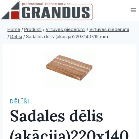
Skip
to
content
Home
/
Produkti
/
Virtuves piederumi
/
Virtuves piederumi
/
Dēlīši
/
Sadales dēlis (akācija)220x140x15 mm
DĒLĪŠI
Sadales dēlis
(akācija)220x140