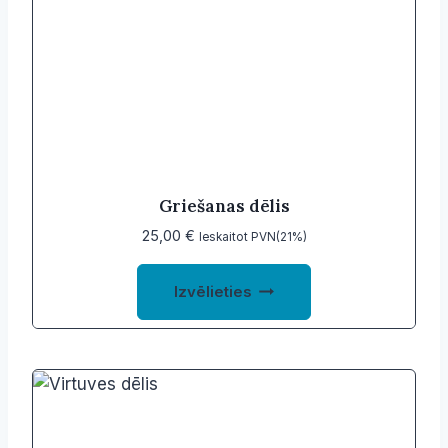
Griešanas dēlis
25,00
€
Ieskaitot PVN(21%)
This
Izvēlieties
product
has
multiple
variants.
The
options