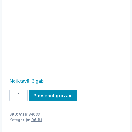
Noliktavā: 3 gab.
Sadales
Pievienot grozam
dēlis
(akācija)220x140x15
SKU:
vtes134033
mm
Kategorija:
Dēlīši
daudzums