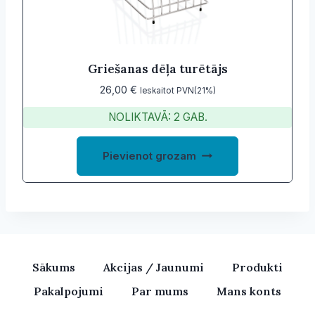
Griešanas dēļa turētājs
26,00
€
Ieskaitot PVN(21%)
NOLIKTAVĀ: 2 GAB.
Pievienot grozam
Sākums
Akcijas / Jaunumi
Produkti
Pakalpojumi
Par mums
Mans konts