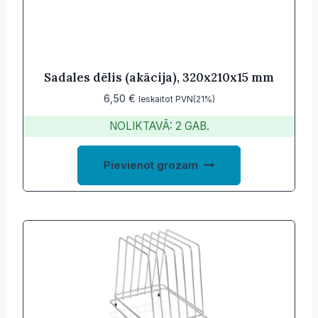
chosen
on
the
product
Sadales dēlis (akācija), 320x210x15 mm
page
6,50
€
Ieskaitot PVN(21%)
NOLIKTAVĀ: 2 GAB.
Pievienot grozam