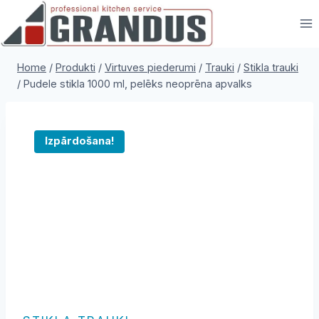
Skip
to
content
Home
/
Produkti
/
Virtuves piederumi
/
Trauki
/
Stikla trauki
/
Pudele stikla 1000 ml, pelēks neoprēna apvalks
Izpārdošana!