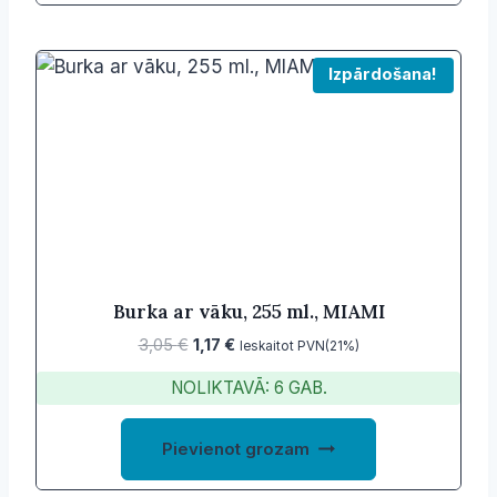
Izpārdošana!
Burka ar vāku, 255 ml., MIAMI
Original
Current
3,05
€
1,17
€
Ieskaitot PVN(21%)
price
price
NOLIKTAVĀ: 6 GAB.
was:
is:
3,05 €.
1,17 €.
Pievienot grozam