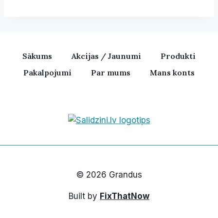
Sākums
Akcijas / Jaunumi
Produkti
Pakalpojumi
Par mums
Mans konts
Bezvadu skaļruņi, iPhone, Ka
© 2026 Grandus
Built by
FixThatNow