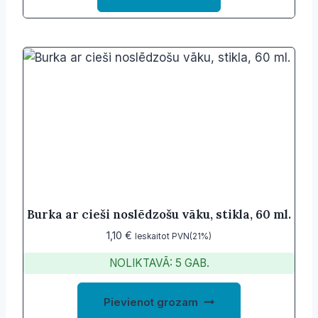
through
2,40 €
has
multiple
variants.
The
options
may
be
chosen
on
the
product
Burka ar cieši noslēdzošu vāku, stikla, 60 ml.
page
1,10
€
Ieskaitot PVN(21%)
NOLIKTAVĀ: 5 GAB.
Pievienot grozam