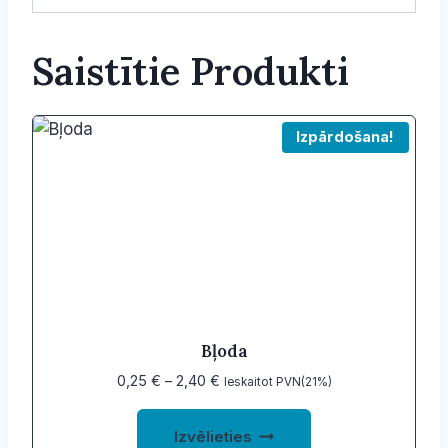
Saistītie Produkti
Izpārdošana!
Bļoda
Price
0,25
€
–
2,40
€
Ieskaitot PVN(21%)
range:
This
0,25 €
Izvēlieties
product