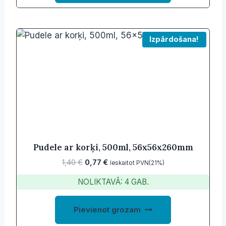
Izpārdošana!
Pudele ar korķi, 500ml, 56x56x260mm
Original
Current
1,40
€
0,77
€
Ieskaitot PVN(21%)
price
price
NOLIKTAVĀ: 4 GAB.
was:
is:
1,40 €.
0,77 €.
Pievienot grozam