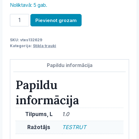
Noliktavā: 5 gab.
Pudele
Pievienot grozam
stikla
1000
SKU:
vtes132629
ml,
Kategorija:
Stikla trauki
pelēks
neoprēna
Papildu informācija
apvalks
daudzums
Papildu
informācija
Tilpums, L
1.0
Ražotājs
TESTRUT