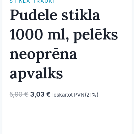
STIKLA TRAUKI
Pudele stikla
1000 ml, pelēks
neoprēna
apvalks
Original
Current
5,90
€
3,03
€
Ieskaitot PVN(21%)
price
price
was:
is:
5,90 €.
3,03 €.