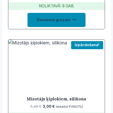
NOLIKTAVĀ: 8 GAB.
Pievienot grozam
Izpārdošana!
Mizotājs ķiplokiem, silikona
Original
Current
5,48
€
3,00
€
Ieskaitot PVN(21%)
price
price