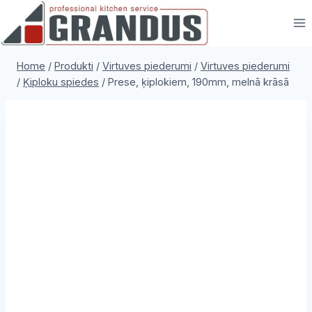
Skip
to
content
Home
/
Produkti
/
Virtuves piederumi
/
Virtuves piederumi
/
Ķiploku spiedes
/
Prese, ķiplokiem, 190mm, melnā krāsā