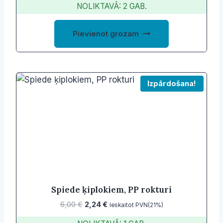
NOLIKTAVĀ: 2 GAB.
was:
is:
5,48 €.
3,00 €.
Pievienot grozam
Izpārdošana!
Spiede ķiplokiem, PP rokturi
Original
Current
6,00
€
2,24
€
Ieskaitot PVN(21%)
price
price