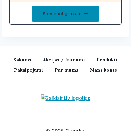
Pievienot grozam
Sākums
Akcijas / Jaunumi
Produkti
Pakalpojumi
Par mums
Mans konts
Bezvadu skaļruņi, iPhone, Ka