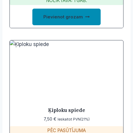
NOLIKTAVĀ: 1 GAB.
was:
is:
6,00 €.
2,24 €.
Pievienot grozam
Ķiploku spiede
7,50
€
Ieskaitot PVN(21%)
PĒC PASŪTĪJUMA