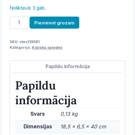
Noliktavā: 3 gab.
Prese,
Pievienot grozam
ķiplokiem,
190mm,
SKU:
vtes135581
melnā
Kategorija:
Ķiploku spiedes
krāsā
daudzums
Papildu informācija
Papildu
informācija
Svars
0,13 kg
Dimensijas
18,5 × 6,5 × 40 cm