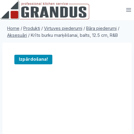
Skip
to
content
Home
/
Produkti
/
Virtuves piederumi
/
Bāra piederumi
/
Aksesuāri
/
Krīts burku marķēšanai, balts, 12.5 cm, R&B
Izpārdošana!