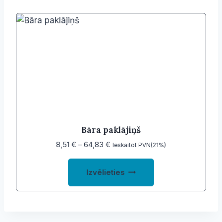
Bāra paklājiņš
Price
8,51
€
–
64,83
€
Ieskaitot PVN(21%)
range:
This
8,51 €
Izvēlieties
product
through
64,83 €
has
multiple
variants.