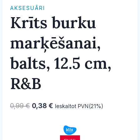
AKSESUĀRI
Krīts burku
marķēšanai,
balts, 12.5 cm,
R&B
Original
Current
0,99
€
0,38
€
Ieskaitot PVN(21%)
price
price
was:
is:
0,99 €.
0,38 €.