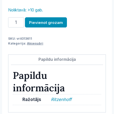
Noliktavā: >10 gab.
Krīts
Pievienot grozam
burku
marķēšanai,
SKU:
vrit313611
balts,
Kategorija:
Aksesuāri
12.5
cm,
Papildu informācija
R&B
daudzums
Papildu
informācija
Ražotājs
Ritzenhoff