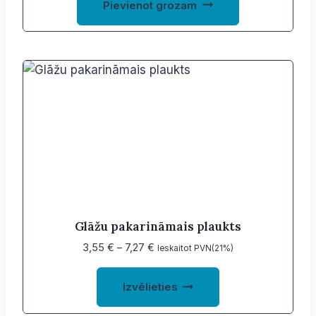
Pievienot grozam
Glāžu pakarināmais plaukts
Price
3,55
€
–
7,27
€
Ieskaitot PVN(21%)
range:
This
3,55 €
Izvēlieties
product
through
7,27 €
has