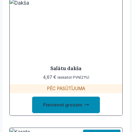
Salātu dakša
4,67
€
Ieskaitot PVN(21%)
PĒC PASŪTĪJUMA
Pievienot grozam