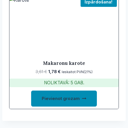
Izpārdošana!
Makaronu karote
Original
Current
3,61
€
1,78
€
Ieskaitot PVN(21%)
price
price
NOLIKTAVĀ: 5 GAB.
was:
is:
3,61 €.
1,78 €.
Pievienot grozam