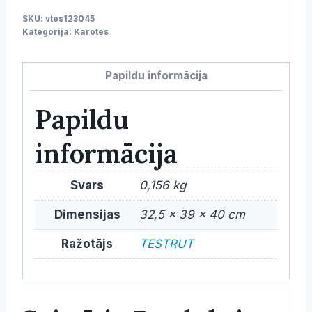
bambusa,
SKU:
vtes123045
30
Kategorija:
Karotes
cm
daudzums
Papildu informācija
Papildu
informācija
Svars
0,156 kg
Dimensijas
32,5 × 39 × 40 cm
Ražotājs
TESTRUT