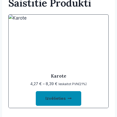
Saistītie Produkti
Karote
Price
4,27
€
–
8,39
€
Ieskaitot PVN(21%)
range:
This
4,27 €
Izvēlieties
product
through
8,39 €
has
multiple