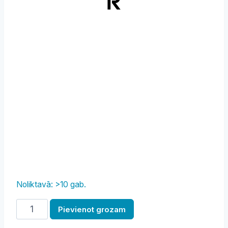
Noliktavā: >10 gab.
Karote
Pievienot grozam
servēšanai,