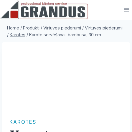
Skip
to
content
Home
/
Produkti
/
Virtuves piederumi
/
Virtuves piederumi
/
Karotes
/
Karote servēšanai, bambusa, 30 cm
KAROTES