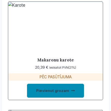
variants.
The
options
may
be
chosen
on
the
product
Makaronu karote
page
20,39
€
Ieskaitot PVN(21%)
PĒC PASŪTĪJUMA
Pievienot grozam