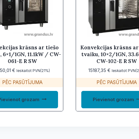
kcijas krāsns ar tiešo
Konvekcijas krāsns ar
, 6×1/1GN, 11.1kW / CW-
tvaiku, 10×2/1GN, 33.
061-E R SW
CW-102-E R SW
50,01
€
15187,35
€
Ieskaitot PVN(21%)
Ieskaitot PVN(
PĒC PASŪTĪJUMA
PĒC PASŪTĪJUMA
Pievienot grozam
Pievienot grozam