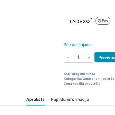
Pēc pasūtījuma
Gastronomijas
Pievien
krāsns
6xGN1/1,
SKU:
sfag19078613
ADV
Kategorija:
Gastronomijas krās
/
Cena var tikt precizēta
AW-
061-
Apraksts
Papildu informācija
ERSW
daudzums