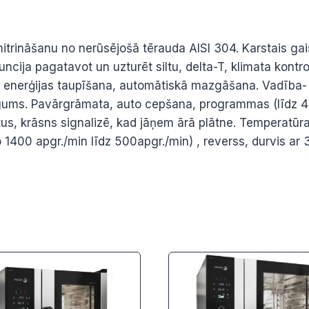
 mitrināšanu no nerūsējošā tērauda AISI 304. Karstais g
funcija pagatavot un uzturēt siltu, delta-T, klimata kont
, enerģijas taupīšana, automātiskā mazgāšana. Vadība- s
ums. Pavārgrāmata, auto cepšana, programmas (līdz 40 so
ktus, krāsns signalizē, kad jāņem ārā plātne. Temperatūr
 1400 apgr./min līdz 500apgr./min) , reverss, durvis ar 3