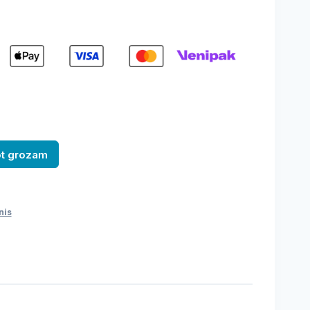
ot grozam
nis