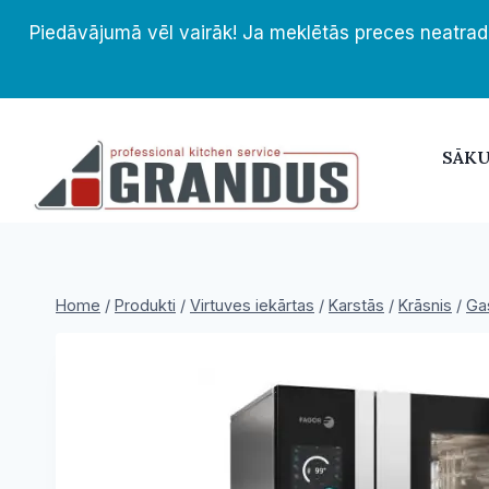
Skip
Piedāvājumā vēl vairāk! Ja meklētās preces neatrad
to
content
SĀK
Home
/
Produkti
/
Virtuves iekārtas
/
Karstās
/
Krāsnis
/
Ga