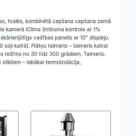
aiss, tvaiks, kombinētā cepšana cepšana zemā
role kamerā iClima (mitruma kontrole ar 1%
kārienjūtīgs vadības panelis ar 10″ displeju.
ļi katrā). Plātņu taimeris – taimeris katrai
as režīms no 30 līdz 300 grādiem. Taimeris.
 stikliem – labākai termoizolācija,