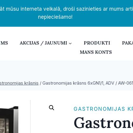
āt mūsu interneta veikalā, droši sazinieties ar mums ar
nepieciešamo!
UMS
AKCIJAS / JAUNUMI
PRODUKTI
PAK
MANS KONTS
stronomijas krāsnis
/
Gastronomijas krāsns 6xGN1/1, ADV / AW-0
GASTRONOMIJAS K
Gastron