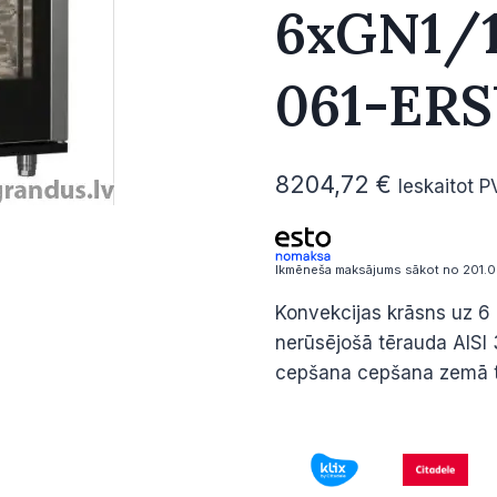
6xGN1/1
061-ER
8204,72
€
Ieskaitot 
Ikmēneša maksājums sākot no 201.0
Konvekcijas krāsns uz 6 
nerūsējošā tērauda AISI 
cepšana cepšana zemā t