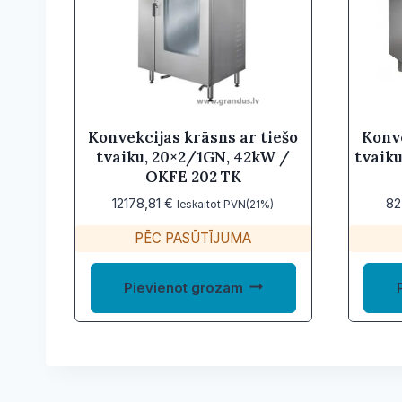
Konvekcijas krāsns ar tiešo
Konve
tvaiku, 20×2/1GN, 42kW /
tvaiku
OKFE 202 TK
12178,81
€
82
Ieskaitot PVN(21%)
PĒC PASŪTĪJUMA
Pievienot grozam