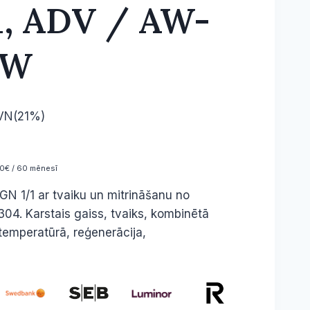
, ADV / AW-
SW
PVN(21%)
0€ / 60 mēnesī
GN 1/1 ar tvaiku un mitrināšanu no
304. Karstais gaiss, tvaiks, kombinētā
emperatūrā, reģenerācija,