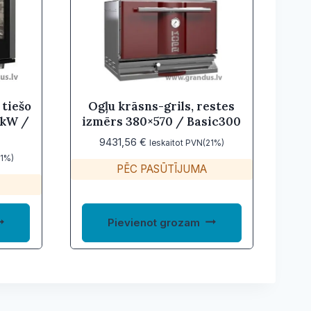
 tiešo
Ogļu krāsns-grils, restes
6kW /
izmērs 380×570 / Basic300
9431,56
€
Ieskaitot PVN(21%)
21%)
PĒC PASŪTĪJUMA
Pievienot grozam