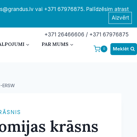
tis@grandus.lv vai +371 67976875. Palīdzēsim atrast
Aizvērt
+371 26466606 / +371 67976875
ALPOJUMI
PAR MUMS
Meklēt
0
61-ERSW
RĀSNIS
omijas krāsns