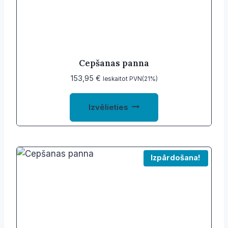
Cepšanas panna
153,95
€
Ieskaitot PVN(21%)
This
Izvēlieties
product
has
multiple
variants.
Izpārdošana!
The
options
may
be
chosen