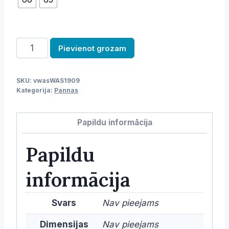
Cepšanas
Pievienot grozam
panna
daudzums
SKU:
vwasWAS1909
Kategorija:
Pannas
Papildu informācija
Papildu
informācija
Svars
Nav pieejams
Dimensijas
Nav pieejams