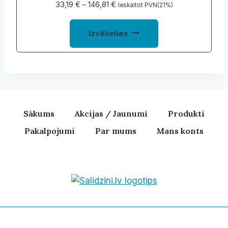
page
Price
33,19
€
–
146,81
€
Ieskaitot PVN(21%)
range:
This
33,19 €
Izvēlieties
product
through
146,81 €
has
multiple
variants.
The
options
Sākums
Akcijas / Jaunumi
Produkti
may
Pakalpojumi
Par mums
Mans konts
be
chosen
on
the
product
Bezvadu skaļruņi, iPhone, Ka
page