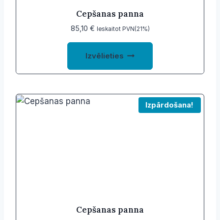
product
Cepšanas panna
page
85,10
€
Ieskaitot PVN(21%)
This
Izvēlieties
product
has
multiple
variants.
Izpārdošana!
The
options
may
be
chosen
on
the
product
Cepšanas panna