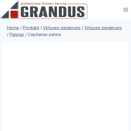
Skip
to
content
Home
/
Produkti
/
Virtuves piederumi
/
Virtuves piederumi
/
Pannas
/
Cepšanas panna