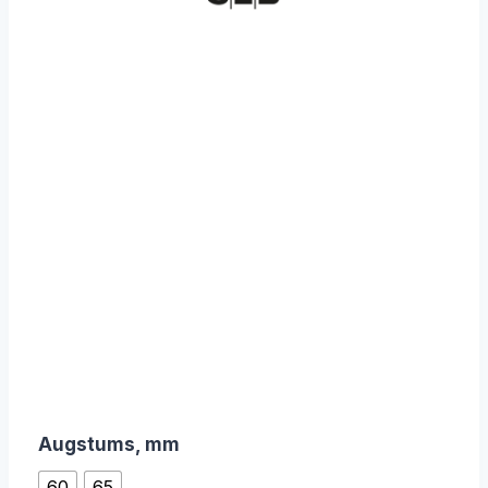
Augstums, mm
60
65