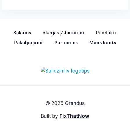
multiple
variants.
The
options
Sākums
Akcijas / Jaunumi
Produkti
may
Pakalpojumi
Par mums
Mans konts
be
chosen
on
the
product
Bezvadu skaļruņi, iPhone, Ka
page
© 2026 Grandus
Built by
FixThatNow