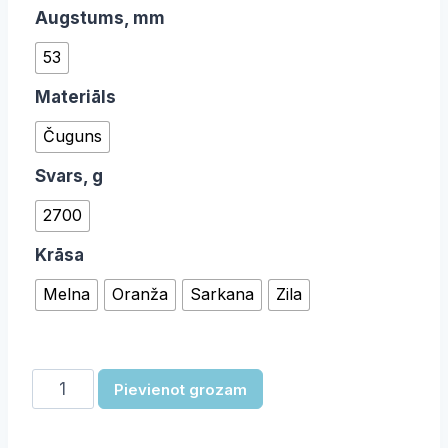
Augstums, mm
53
Materiāls
Čuguns
Svars, g
2700
Krāsa
Melna
Oranža
Sarkana
Zila
Cepšanas
Pievienot grozam
panna
daudzums