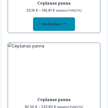
Cepšanas panna
Price
33,19
€
–
146,81
€
Ieskaitot PVN(21%)
range:
This
33,19 €
Izvēlieties
product
through
146,81 €
has
multiple
variants.
The
options
may
be
chosen
on
the
product
Cepšanas panna
page
Price
82,50
€
–
233,83
€
Ieskaitot PVN(21%)