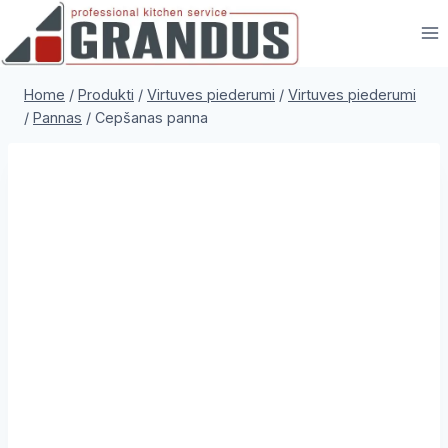
Skip
to
content
Home
/
Produkti
/
Virtuves piederumi
/
Virtuves piederumi
/
Pannas
/
Cepšanas panna