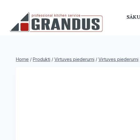
Skip
to
SĀK
content
Home
/
Produkti
/
Virtuves piederumi
/
Virtuves piederumi