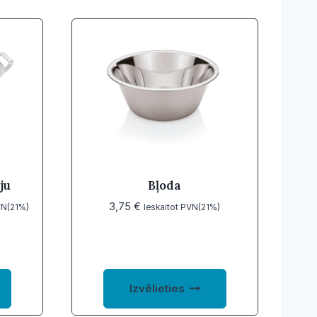
ju
Bļoda
3,75
€
VN(21%)
Ieskaitot PVN(21%)
This
This
Izvēlieties
product
product
has
has