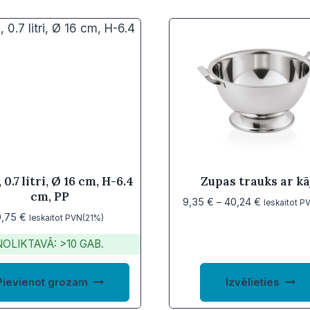
 0.7 litri, Ø 16 cm, H-6.4
Zupas trauks ar kā
cm, PP
Price
9,35
€
–
40,24
€
Ieskaitot P
0,75
€
range:
Ieskaitot PVN(21%)
9,35 €
NOLIKTAVĀ: >10 GAB.
through
40,24 €
Pievienot grozam
Izvēlieties