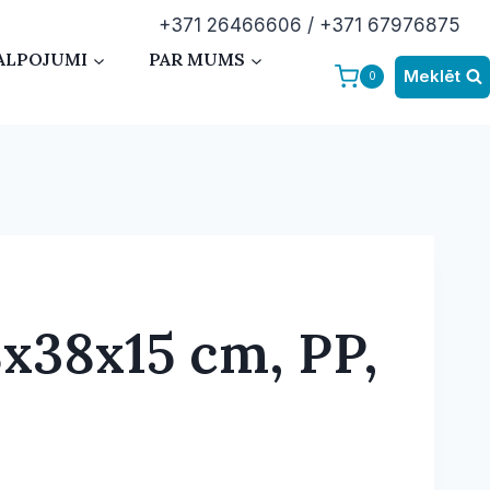
+371 26466606 / +371 67976875
ALPOJUMI
PAR MUMS
Meklēt
0
x38x15 cm, PP,