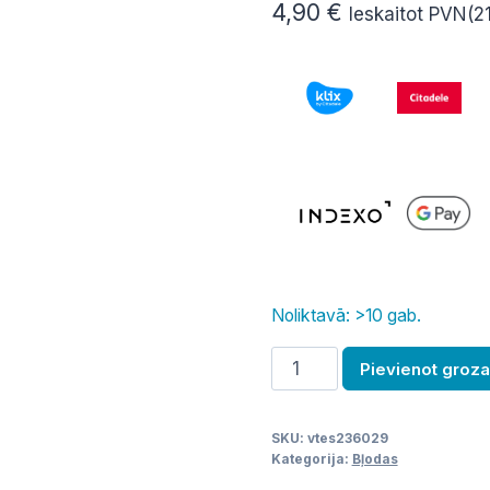
4,90
€
Ieskaitot PVN(2
Noliktavā: >10 gab.
Bļoda
Pievienot groz
38x38x15
cm,
SKU:
vtes236029
PP,
Kategorija:
Bļodas
14L