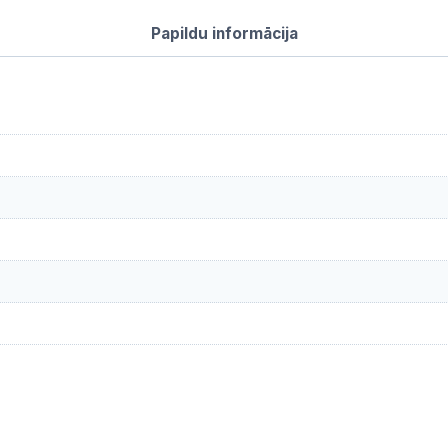
daudzums
Papildu informācija