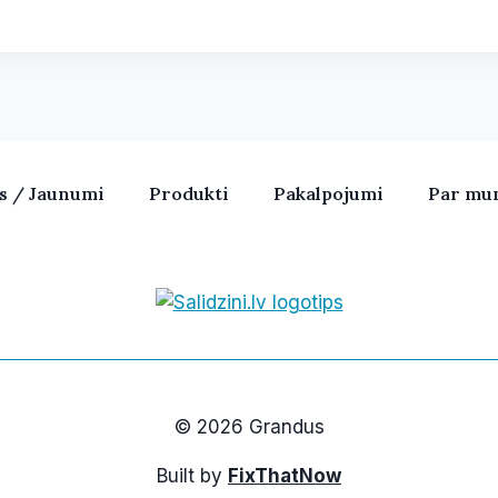
as / Jaunumi
Produkti
Pakalpojumi
Par mu
Bezvadu skaļruņi, iPhone, Ka
© 2026 Grandus
Built by
FixThatNow