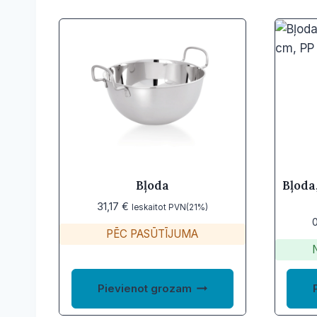
Bļoda
Bļoda,
31,17
€
Ieskaitot PVN(21%)
PĒC PASŪTĪJUMA
Pievienot grozam