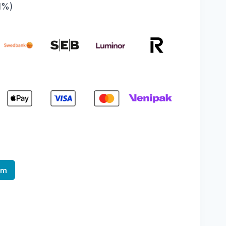
1%)
am