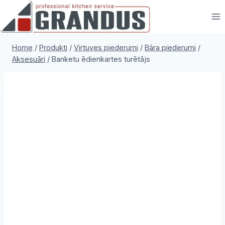
Skip
to
content
Home
/
Produkti
/
Virtuves piederumi
/
Bāra piederumi
/
Aksesuāri
/
Banketu ēdienkartes turētājs