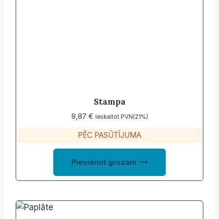
Stampa
9,87
€
Ieskaitot PVN(21%)
PĒC PASŪTĪJUMA
Pievienot grozam