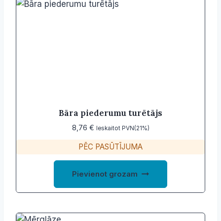
Bāra piederumu turētājs
8,76
€
Ieskaitot PVN(21%)
PĒC PASŪTĪJUMA
Pievienot grozam