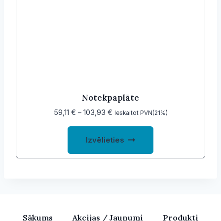
Notekpaplāte
Price
59,11
€
–
103,93
€
Ieskaitot PVN(21%)
range:
This
59,11 €
Izvēlieties
product
through
103,93 €
has
multiple
variants.
The
options
Sākums
Akcijas / Jaunumi
Produkti