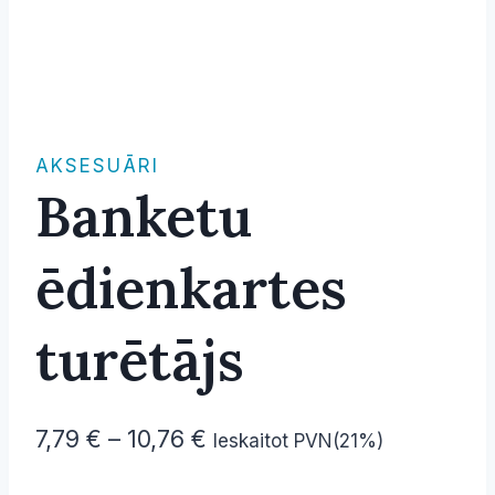
AKSESUĀRI
Banketu
ēdienkartes
turētājs
Price
7,79
€
–
10,76
€
Ieskaitot PVN(21%)
range: