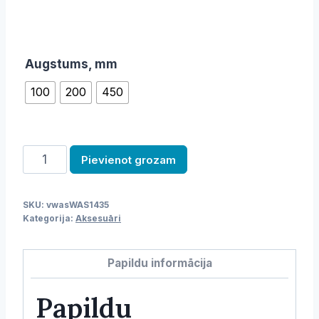
Augstums, mm
100
200
450
Banketu
Pievienot grozam
ēdienkartes
turētājs
SKU:
vwasWAS1435
daudzums
Kategorija:
Aksesuāri
Papildu informācija
Papildu