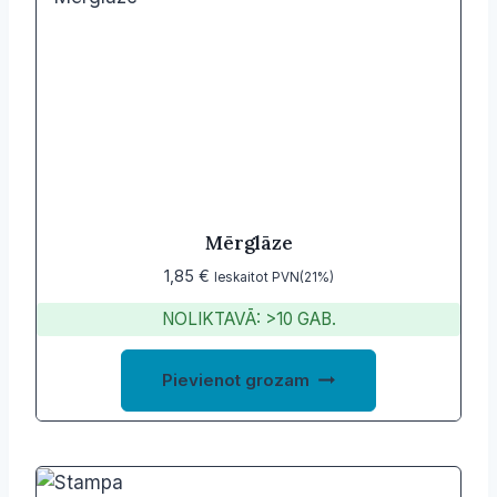
Mērglāze
1,85
€
Ieskaitot PVN(21%)
NOLIKTAVĀ: >10 GAB.
Pievienot grozam