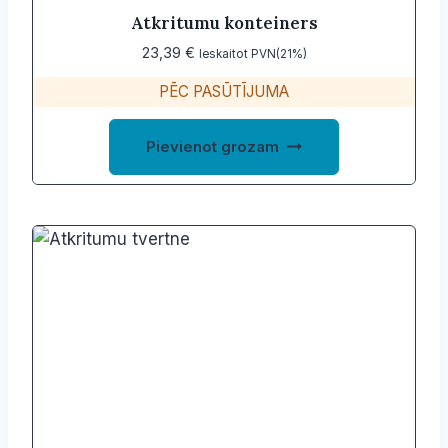
Atkritumu konteiners
23,39
€
Ieskaitot PVN(21%)
PĒC PASŪTĪJUMA
Pievienot grozam