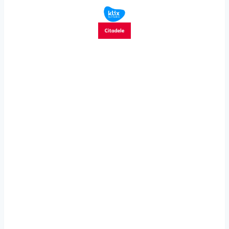
15,38 €
through
30,01 €