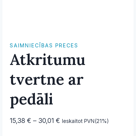
SAIMNIECĪBAS PRECES
Atkritumu
tvertne ar
pedāli
Price
15,38
€
–
30,01
€
Ieskaitot PVN(21%)
range: