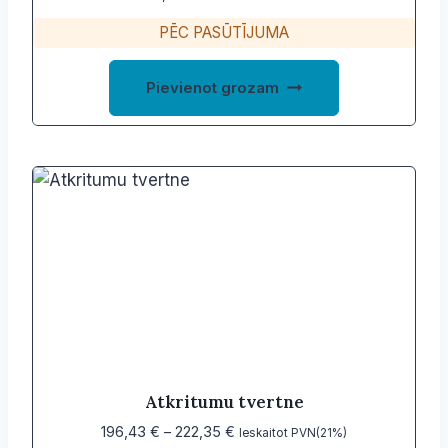
PĒC PASŪTĪJUMA
Pievienot grozam
Atkritumu tvertne
Price
196,43
€
–
222,35
€
Ieskaitot PVN(21%)