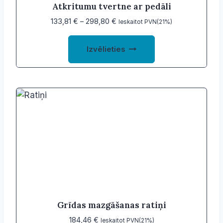
Atkritumu tvertne ar pedāli
Price
133,81
€
–
298,80
€
Ieskaitot PVN(21%)
range:
This
133,81 €
Izvēlieties
product
through
298,80 €
has
multiple
variants.
The
options
may
be
chosen
on
the
product
Grīdas mazgāšanas ratiņi
page
184,46
€
Ieskaitot PVN(21%)