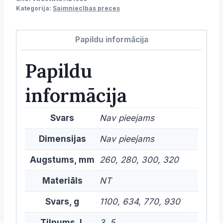
pedāli
Kategorija:
Saimniecības preces
daudzums
Papildu informācija
Papildu
informācija
Svars
Nav pieejams
Dimensijas
Nav pieejams
Augstums, mm
260, 280, 300, 320
Materiāls
NT
Svars, g
1100, 634, 770, 930
Tilpums, L
3, 5