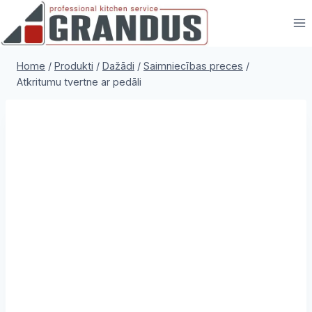
Skip
to
content
Home
/
Produkti
/
Dažādi
/
Saimniecības preces
/
Atkritumu tvertne ar pedāli