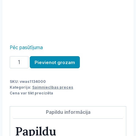
Pēc pasūtījuma
Atkritumu
Pievienot grozam
tvertne
ar
SKU:
vwas1134000
pedāli
Kategorija:
Saimniecības preces
daudzums
Cena var tikt precizēta
Papildu informācija
Papildu