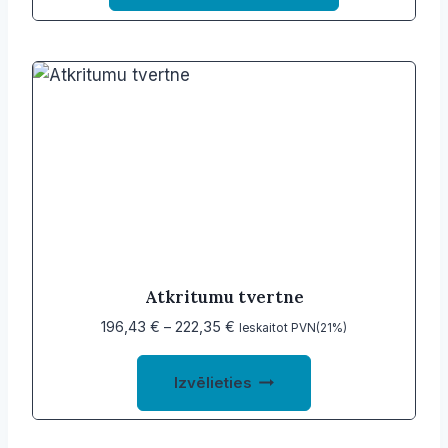
Atkritumu tvertne
Price
196,43
€
–
222,35
€
Ieskaitot PVN(21%)
range:
This
196,43 €
Izvēlieties
product
through
222,35 €
has
multiple