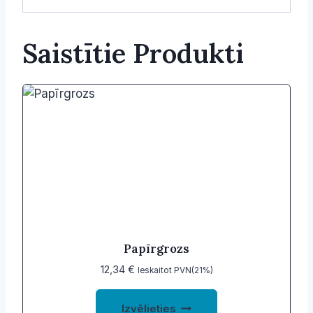
Saistītie Produkti
Papīrgrozs
12,34
€
Ieskaitot PVN(21%)
This
Izvēlieties