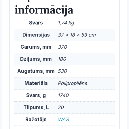
informācija
Svars
1,74 kg
Dimensijas
37 × 18 × 53 cm
Garums, mm
370
Dziļums, mm
180
Augstums, mm
530
Materiāls
Polipropilēns
Svars, g
1740
Tilpums, L
20
Ražotājs
WAS