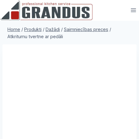
Skip
to
content
Home
/
Produkti
/
Dažādi
/
Saimniecības preces
/
Atkritumu tvertne ar pedāli