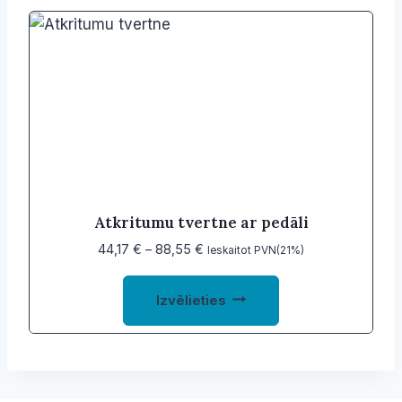
variants.
The
options
may
be
chosen
on
the
product
Atkritumu tvertne ar pedāli
page
Price
44,17
€
–
88,55
€
Ieskaitot PVN(21%)
range:
This
44,17 €
Izvēlieties
product
through
88,55 €
has
multiple
variants.