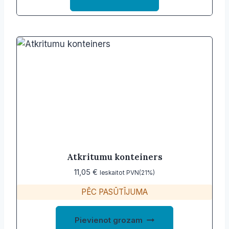
product
has
multiple
variants.
The
options
may
be
chosen
on
the
product
Atkritumu konteiners
page
11,05
€
Ieskaitot PVN(21%)
PĒC PASŪTĪJUMA
Pievienot grozam