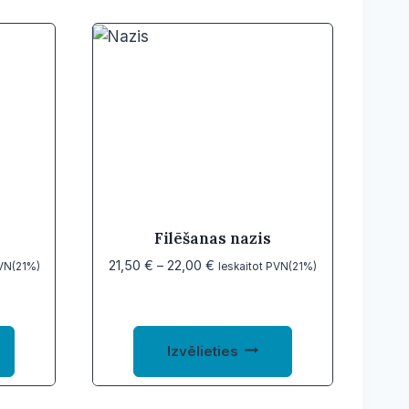
Filēšanas nazis
Price
21,50
€
–
22,00
€
PVN(21%)
Ieskaitot PVN(21%)
range:
21,50 €
through
This
This
22,00 €
Izvēlieties
product
product
has
has