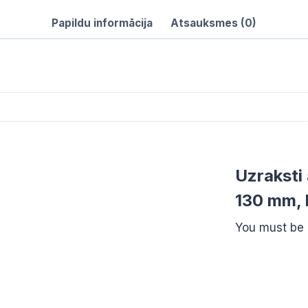
mm,
Papildu informācija
Atsauksmes (0)
2
gab.
daudzums
Uzraksti
130 mm, 
You must be