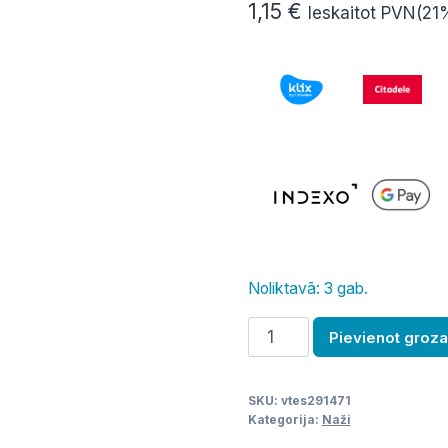
1,15
€
Ieskaitot PVN(21
Noliktavā: 3 gab.
Āķis
Pievienot groz
130
mm,
SKU:
vtes291471
biezums
Kategorija:
Naži
5