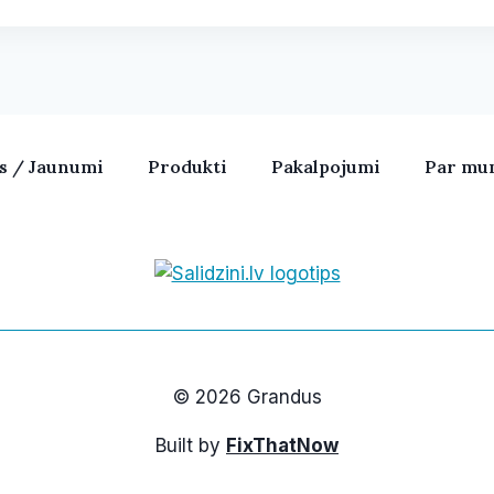
as / Jaunumi
Produkti
Pakalpojumi
Par mu
Bezvadu skaļruņi, iPhone, Ka
© 2026 Grandus
Built by
FixThatNow