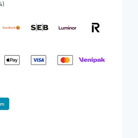
%)
am