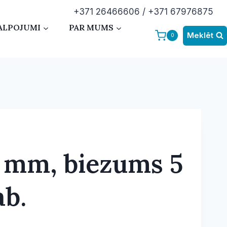
+371 26466606 / +371 67976875
ALPOJUMI
PAR MUMS
Meklēt
0
0 mm, biezums 5
ab.