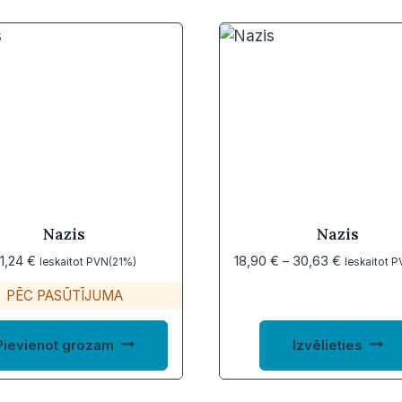
Nazis
Nazis
Price
1,24
€
18,90
€
–
30,63
€
Ieskaitot PVN(21%)
Ieskaitot 
range:
PĒC PASŪTĪJUMA
18,90 €
through
30,63 €
Pievienot grozam
Izvēlieties