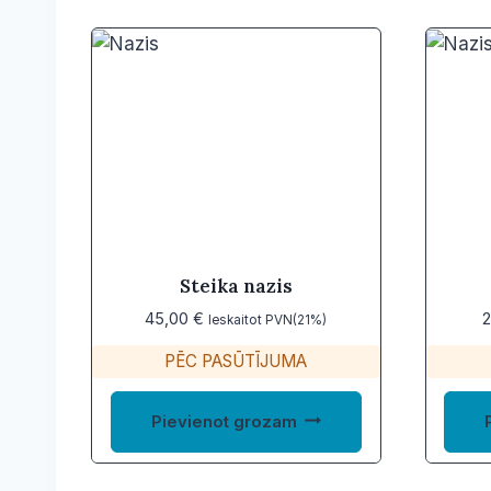
Steika nazis
45,00
€
2
Ieskaitot PVN(21%)
PĒC PASŪTĪJUMA
Pievienot grozam