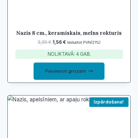
Nazis 8 cm., keramiskais, melns rokturis
Original
Current
3,30
€
1,56
€
Ieskaitot PVN(21%)
price
price
NOLIKTAVĀ: 4 GAB.
was:
is:
3,30 €.
1,56 €.
Pievienot grozam
Izpārdošana!