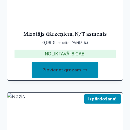
Mizotājs dārzeņiem, N/T asmenis
0,99
€
Ieskaitot PVN(21%)
NOLIKTAVĀ: 8 GAB.
Pievienot grozam
Izpārdošana!