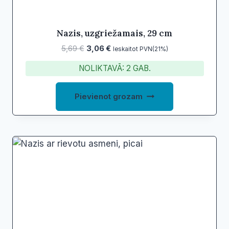
Nazis, uzgriežamais, 29 cm
Original
Current
5,69
€
3,06
€
Ieskaitot PVN(21%)
price
price
NOLIKTAVĀ: 2 GAB.
was:
is:
5,69 €.
3,06 €.
Pievienot grozam