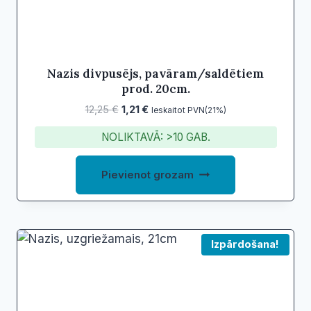
Nazis divpusējs, pavāram/saldētiem
prod. 20cm.
Original
Current
12,25
€
1,21
€
Ieskaitot PVN(21%)
price
price
NOLIKTAVĀ: >10 GAB.
was:
is:
12,25 €.
1,21 €.
Pievienot grozam
Izpārdošana!