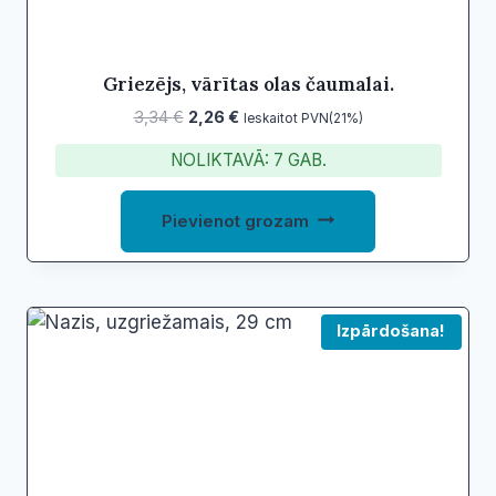
Griezējs, vārītas olas čaumalai.
Original
Current
3,34
€
2,26
€
Ieskaitot PVN(21%)
price
price
NOLIKTAVĀ: 7 GAB.
was:
is:
3,34 €.
2,26 €.
Pievienot grozam
Izpārdošana!