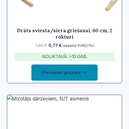
Drāts sviesta/siera griešanai, 60 cm, 2
rokturi
Original
Current
1,50
€
0,77
€
Ieskaitot PVN(21%)
price
price
NOLIKTAVĀ: >10 GAB.
was:
is:
1,50 €.
0,77 €.
Pievienot grozam