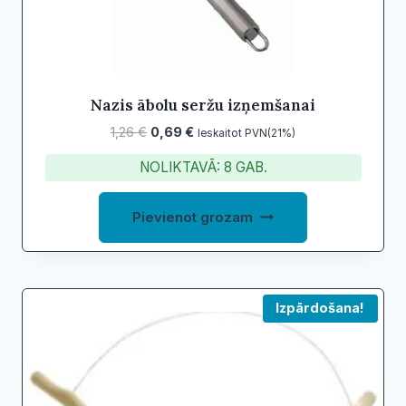
Nazis ābolu seržu izņemšanai
Original
Current
1,26
€
0,69
€
Ieskaitot PVN(21%)
price
price
NOLIKTAVĀ: 8 GAB.
was:
is:
1,26 €.
0,69 €.
Pievienot grozam
Izpārdošana!