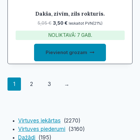
Dakša, zivīm, zils rokturis.
Original
Current
5,05
€
3,50
€
Ieskaitot PVN(21%)
price
price
NOLIKTAVĀ: 7 GAB.
was:
is:
5,05 €.
3,50 €.
Pievienot grozam
1
2
3
→
Virtuves iekārtas
(2270)
Virtuves piederumi
(3160)
Dažādi
(195)