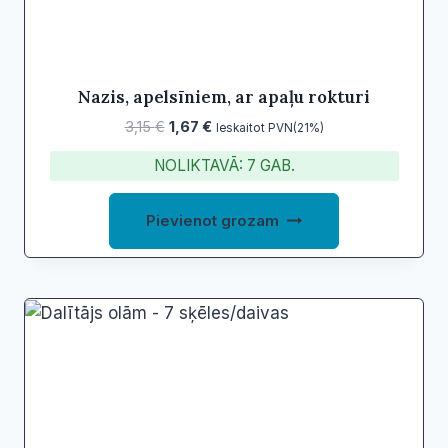
Nazis, apelsīniem, ar apaļu rokturi
Original
Current
3,15
€
1,67
€
Ieskaitot PVN(21%)
price
price
NOLIKTAVĀ: 7 GAB.
was:
is:
3,15 €.
1,67 €.
Pievienot grozam