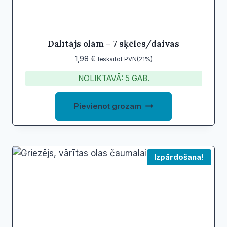
Dalītājs olām – 7 sķēles/daivas
1,98
€
Ieskaitot PVN(21%)
NOLIKTAVĀ: 5 GAB.
Pievienot grozam
Izpārdošana!