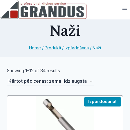
Skip
to
content
Naži
Home
/
Produkti
/
Izpārdošana
/
Naži
Sorted
Showing 1–12 of 34 results
by
price:
low
Izpārdošana!
to
high