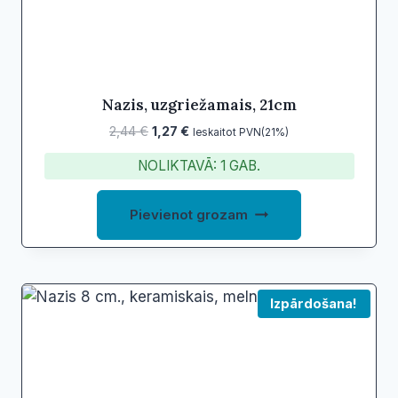
Nazis, uzgriežamais, 21cm
Original
Current
2,44
€
1,27
€
Ieskaitot PVN(21%)
price
price
NOLIKTAVĀ: 1 GAB.
was:
is:
2,44 €.
1,27 €.
Pievienot grozam
Izpārdošana!