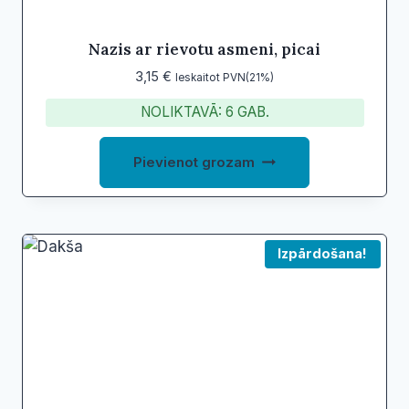
Nazis ar rievotu asmeni, picai
3,15
€
Ieskaitot PVN(21%)
NOLIKTAVĀ: 6 GAB.
Pievienot grozam
Izpārdošana!