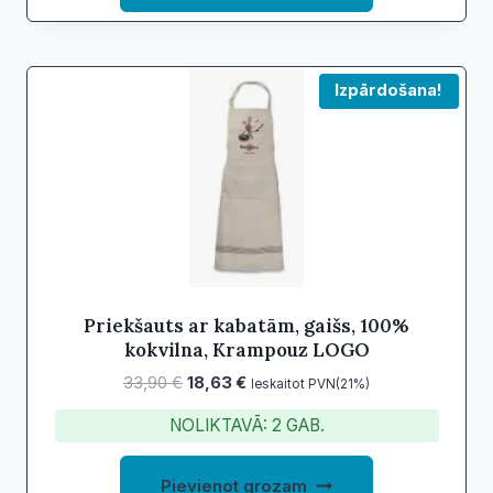
Izpārdošana!
Priekšauts ar kabatām, gaišs, 100%
kokvilna, Krampouz LOGO
Original
Current
33,90
€
18,63
€
Ieskaitot PVN(21%)
price
price
NOLIKTAVĀ: 2 GAB.
was:
is:
33,90 €.
18,63 €.
Pievienot grozam