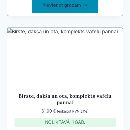
Pievienot grozam
Birste, dakša un ota, komplekts vafeļu
pannai
61,90
€
Ieskaitot PVN(21%)
NOLIKTAVĀ: 1 GAB.