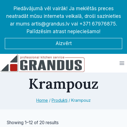
Skip
Piedāvājumā vēl vairāk! Ja meklētās preces
to
neatradāt mūsu interneta veikalā, droši sazinieties
content
ar mums artis@grandus.lv vai +371 67976875.
Palīdzēsim atrast nepieciešamo!
Aizvērt
Krampouz
Home
/
Produkti
/
Krampouz
Sorted
Showing 1–12 of 20 results