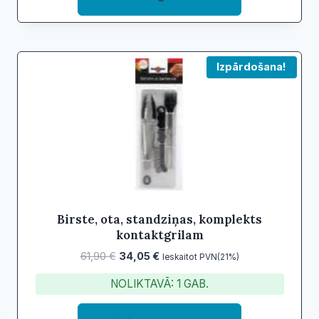
Izpārdošana!
Birste, ota, standziņas, komplekts
kontaktgrilam
Original
Current
61,90
€
34,05
€
Ieskaitot PVN(21%)
price
price
NOLIKTAVĀ: 1 GAB.
was:
is:
61,90 €.
34,05 €.