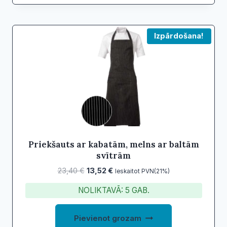
Izpārdošana!
Priekšauts ar kabatām, melns ar baltām
svītrām
Original
Current
23,40
€
13,52
€
Ieskaitot PVN(21%)
price
price
NOLIKTAVĀ: 5 GAB.
was:
is:
23,40 €.
13,52 €.
Pievienot grozam