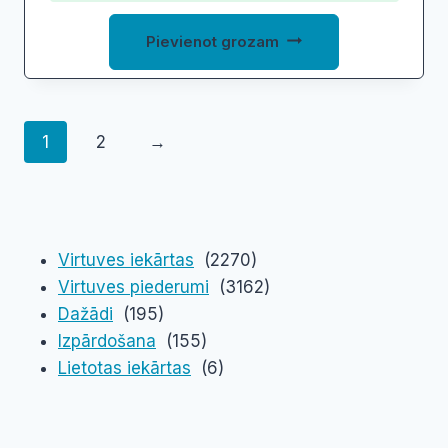
580,00 €.
493,00 €.
Pievienot grozam
1
2
→
Virtuves iekārtas
(2270)
Virtuves piederumi
(3162)
Dažādi
(195)
Izpārdošana
(155)
Lietotas iekārtas
(6)