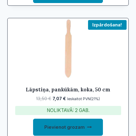
Izpārdošana!
Lāpstiņa, pankūkām, koka, 50 cm
Original
Current
13,50
€
7,07
€
Ieskaitot PVN(21%)
price
price
NOLIKTAVĀ: 2 GAB.
was:
is:
13,50 €.
7,07 €.
Pievienot grozam