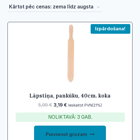
by
price:
low
Izpārdošana!
to
high
Lāpstiņa, pankūku, 40cm. koka
Original
Current
5,99
€
3,19
€
Ieskaitot PVN(21%)
price
price
NOLIKTAVĀ: 3 GAB.
was:
is:
5,99 €.
3,19 €.
Pievienot grozam