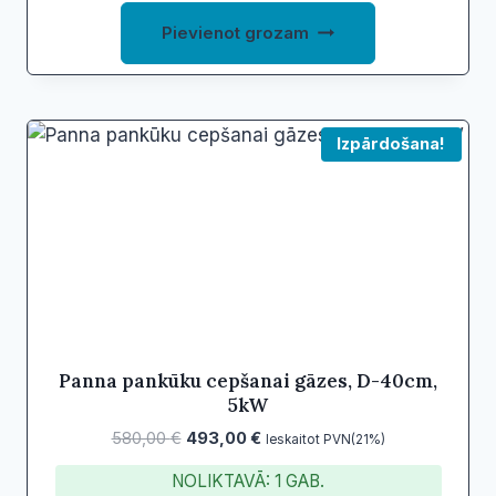
630,00 €.
425,07 €.
Pievienot grozam
Izpārdošana!
Panna pankūku cepšanai gāzes, D-40cm,
5kW
Original
Current
580,00
€
493,00
€
Ieskaitot PVN(21%)
price
price
NOLIKTAVĀ: 1 GAB.
was:
is: