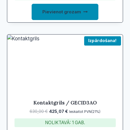
Pievienot grozam
Izpārdošana!
Kontaktgrils / GECID3AO
Original
Current
630,00
€
425,07
€
Ieskaitot PVN(21%)
price
price
NOLIKTAVĀ: 1 GAB.
was:
is: