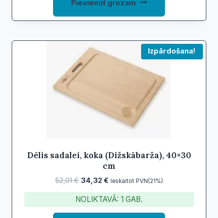
Pievienot grozam
Izpārdošana!
Dēlis sadalei, koka (Dižskābarža), 40×30
cm
Original
Current
52,01
€
34,32
€
Ieskaitot PVN(21%)
price
price
NOLIKTAVĀ: 1 GAB.
was:
is:
52,01 €.
34,32 €.