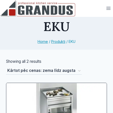
Skip
to
content
EKU
Home
/
Produkti
/
EKU
Sorted
Showing all 2 results
by
price:
low
to
high