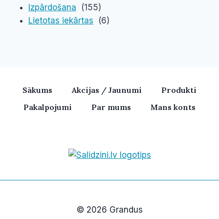
Izpārdošana
(155)
Lietotas iekārtas
(6)
Sākums
Akcijas / Jaunumi
Produkti
Pakalpojumi
Par mums
Mans konts
Bezvadu skaļruņi, iPhone, Ka
© 2026 Grandus