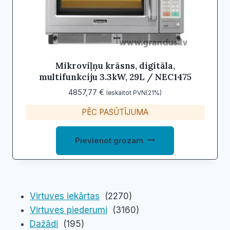
Mikroviļņu krāsns, digitāla,
multifunkciju 3.3kW, 29L / NEC1475
4857,77
€
Ieskaitot PVN(21%)
PĒC PASŪTĪJUMA
Pievienot grozam
Virtuves iekārtas
(2270)
Virtuves piederumi
(3160)
Dažādi
(195)