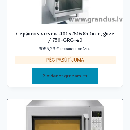
Cepšanas virsma 400x750x850mm, gāze
/ 750-GRG-40
3965,23
€
Ieskaitot PVN(21%)
PĒC PASŪTĪJUMA
Pievienot grozam