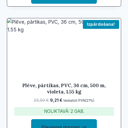
Izpārdošana!
Plēve, pārtikas, PVC, 36 cm, 500 m,
violeta, 1.55 kg
Original
Current
23,50
€
9,21
€
Ieskaitot PVN(21%)
price
price
NOLIKTAVĀ: 2 GAB.
was:
is:
23,50 €.
9,21 €.
Pievienot grozam