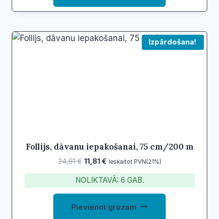
Izpārdošana!
Follijs, dāvanu iepakošanai, 75 cm/200 m
Original
Current
24,81
€
11,81
€
Ieskaitot PVN(21%)
price
price
NOLIKTAVĀ: 6 GAB.
was:
is:
24,81 €.
11,81 €.
Pievienot grozam