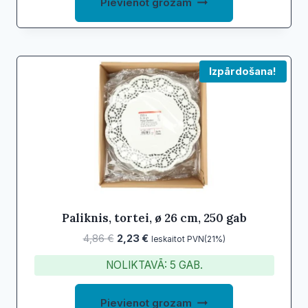
Pievienot grozam
Izpārdošana!
Paliknis, tortei, ø 26 cm, 250 gab
Original
Current
4,86
€
2,23
€
Ieskaitot PVN(21%)
price
price
NOLIKTAVĀ: 5 GAB.
was:
is:
4,86 €.
2,23 €.
Pievienot grozam