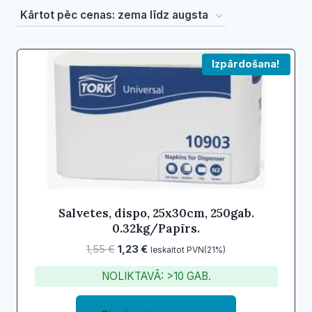
by
price:
low
Izpārdošana!
to
high
Salvetes, dispo, 25x30cm, 250gab.
0.32kg/Papīrs.
Original
Current
1,55
€
1,23
€
Ieskaitot PVN(21%)
price
price
NOLIKTAVĀ: >10 GAB.
was:
is:
1,55 €.
1,23 €.