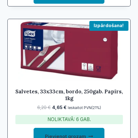
Izpārdošana!
Salvetes, 33x33cm, bordo, 250gab. Papīrs,
1kg
Original
Current
6,20
€
4,65
€
Ieskaitot PVN(21%)
price
price
NOLIKTAVĀ: 6 GAB.
was:
is:
6,20 €.
4,65 €.
Pievienot grozam