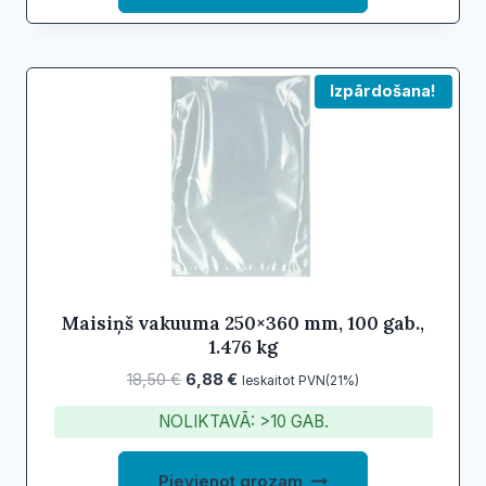
Izpārdošana!
Maisiņš vakuuma 250×360 mm, 100 gab.,
1.476 kg
Original
Current
18,50
€
6,88
€
Ieskaitot PVN(21%)
price
price
NOLIKTAVĀ: >10 GAB.
was:
is:
18,50 €.
6,88 €.
Pievienot grozam