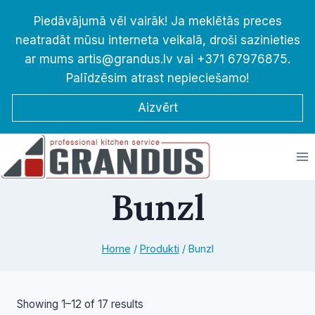
Skip
Piedāvājumā vēl vairāk! Ja meklētās preces
to
neatradāt mūsu interneta veikalā, droši sazinieties
content
ar mums artis@grandus.lv vai +371 67976875.
Palīdzēsim atrast nepieciešamo!
Aizvērt
Bunzl
Home
/
Produkti
/
Bunzl
Sorted
Showing 1–12 of 17 results