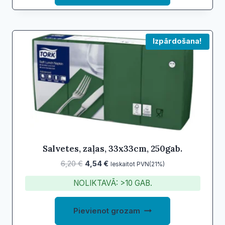
Izpārdošana!
Salvetes, zaļas, 33x33cm, 250gab.
Original
Current
6,20
€
4,54
€
Ieskaitot PVN(21%)
price
price
NOLIKTAVĀ: >10 GAB.
was:
is:
6,20 €.
4,54 €.
Pievienot grozam