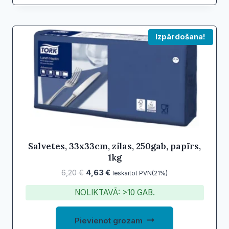
Izpārdošana!
Salvetes, 33x33cm, zilas, 250gab, papīrs,
1kg
Original
Current
6,20
€
4,63
€
Ieskaitot PVN(21%)
price
price
NOLIKTAVĀ: >10 GAB.
was:
is:
6,20 €.
4,63 €.
Pievienot grozam