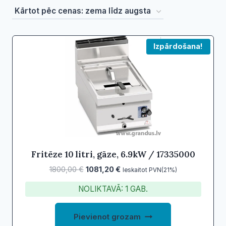
by
price:
low
Izpārdošana!
to
high
Fritēze 10 litri, gāze, 6.9kW / 17335000
Original
Current
1800,00
€
1081,20
€
Ieskaitot PVN(21%)
price
price
NOLIKTAVĀ: 1 GAB.
was:
is:
1800,00 €.
1081,20 €.
Pievienot grozam