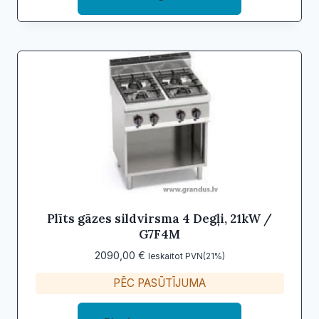
Plīts gāzes sildvirsma 4 Degļi, 21kW /
G7F4M
2090,00
€
Ieskaitot PVN(21%)
PĒC PASŪTĪJUMA