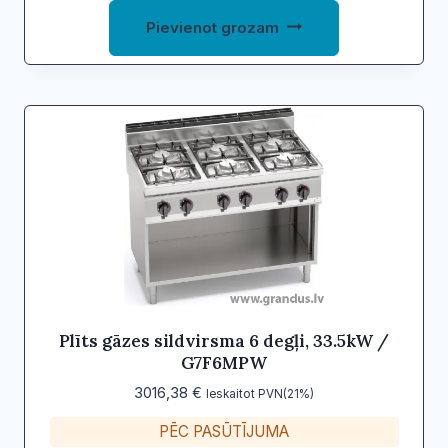
Pievienot grozam
Plīts gāzes sildvirsma 6 degļi, 33.5kW /
G7F6MPW
3016,38
€
Ieskaitot PVN(21%)
PĒC PASŪTĪJUMA