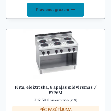
Pievienot grozam
Plīts, elektriskā, 6 apaļas sildvirsmas /
E7P6M
3112,50
€
Ieskaitot PVN(21%)
PĒC PASŪTĪJUMA