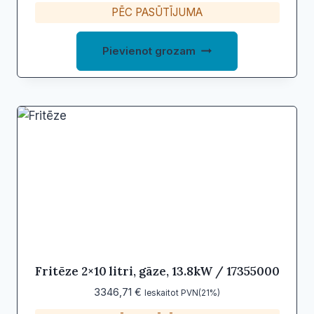
PĒC PASŪTĪJUMA
Pievienot grozam
Fritēze 2×10 litri, gāze, 13.8kW / 17355000
3346,71
€
Ieskaitot PVN(21%)