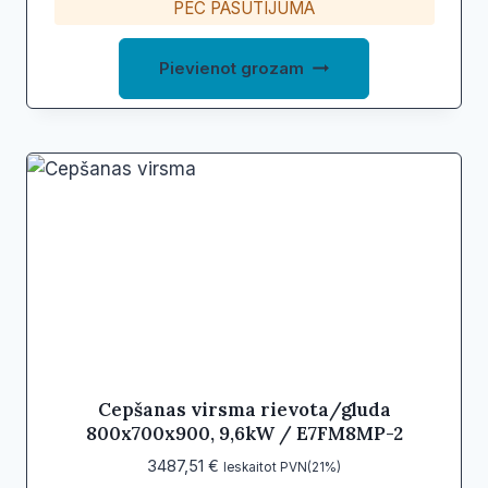
PĒC PASŪTĪJUMA
Pievienot grozam
Cepšanas virsma rievota/gluda
800x700x900, 9,6kW / E7FM8MP-2
3487,51
€
Ieskaitot PVN(21%)