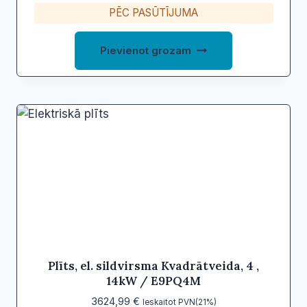
PĒC PASŪTĪJUMA
Pievienot grozam
Plīts, el. sildvirsma Kvadrātveida, 4 ,
14kW / E9PQ4M
3624,99
€
Ieskaitot PVN(21%)