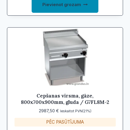
Pievienot grozam
Cepšanas virsma, gāze,
800x700x900mm, gluda / G7FL8M-2
2987,50
€
Ieskaitot PVN(21%)
PĒC PASŪTĪJUMA