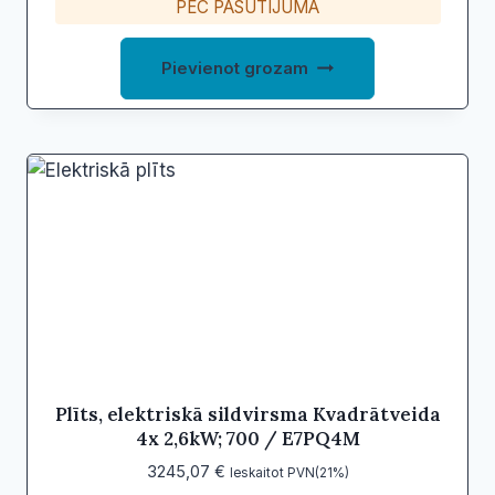
PĒC PASŪTĪJUMA
Pievienot grozam
Plīts, elektriskā sildvirsma Kvadrātveida
4x 2,6kW; 700 / E7PQ4M
3245,07
€
Ieskaitot PVN(21%)