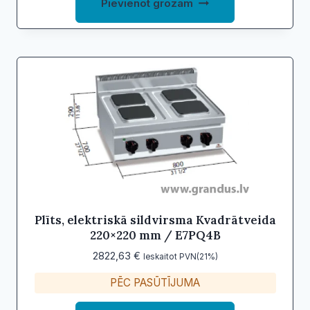
Pievienot grozam
Plīts, elektriskā sildvirsma Kvadrātveida
220×220 mm / E7PQ4B
2822,63
€
Ieskaitot PVN(21%)
PĒC PASŪTĪJUMA