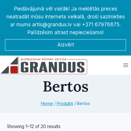
Skip
Piedāvājumā vēl vairāk! Ja meklētās preces
to
neatradāt mūsu interneta veikalā, droši sazinieties
content
ar mums artis@grandus.lv vai +371 67976875.
Palīdzēsim atrast nepieciešamo!
Aizvērt
Bertos
Home
/
Produkti
/
Bertos
Sorted
Showing 1–12 of 20 results