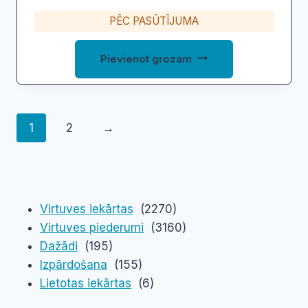
PĒC PASŪTĪJUMA
Pievienot grozam
1
2
→
Virtuves iekārtas
(2270)
Virtuves piederumi
(3160)
Dažādi
(195)
Izpārdošana
(155)
Lietotas iekārtas
(6)