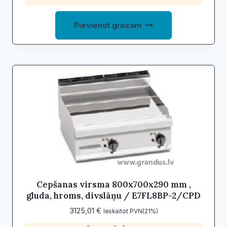
Pievienot grozam
Cepšanas virsma 800x700x290 mm ,
gluda, hroms, divslāņu / E7FL8BP-2/CPD
3125,01
€
Ieskaitot PVN(21%)