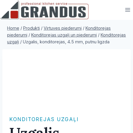
Skip
to
content
Home
/
Produkti
/
Virtuves piederumi
/
Konditorejas
piederumi
/
Konditorejas uzgaļi un piederumi
/
Konditorejas
uzgaļi
/
Uzgalis, konditorejas, 4.5 mm, putnu ligzda
KONDITOREJAS UZGAĻI