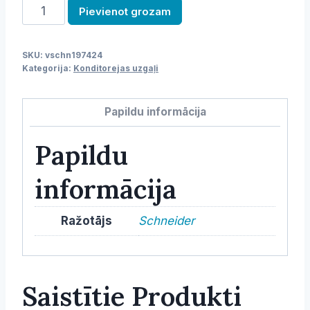
Uzgalis,
Pievienot grozam
konditorejas,
4.5
SKU:
vschn197424
mm,
Kategorija:
Konditorejas uzgaļi
putnu
ligzda
Papildu informācija
daudzums
Papildu
informācija
Ražotājs
Schneider
Saistītie Produkti