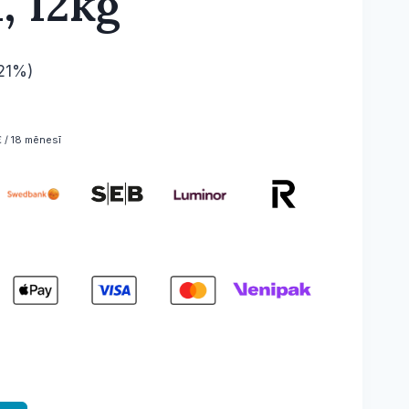
, 12kg
(21%)
 / 18 mēnesī