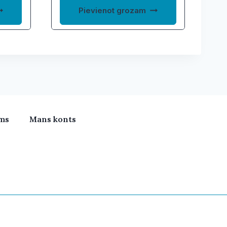
Pievienot grozam
ms
Mans konts
meras, Klimata iekārtas, Vitamīni, Portatīvie datori, Būv