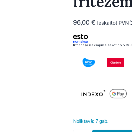
fritēzēm
96,00
€
Ieskaitot PVN
Ikmēneša maksājums sākot no 5.86€
Noliktavā: 7 gab.