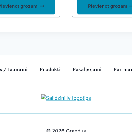
Pievienot grozam
Pievienot grozam
as / Jaunumi
Produkti
Pakalpojumi
Par mu
Bezvadu skaļruņi, iPhone, Ka
© 2026 Grandus