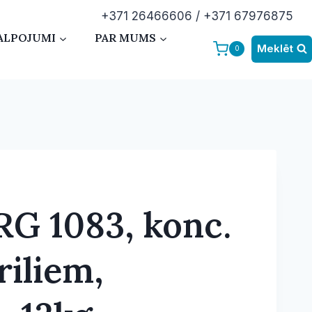
+371 26466606 / +371 67976875
ALPOJUMI
PAR MUMS
Meklēt
0
 RG 1083, konc.
riliem,