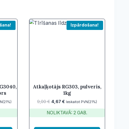
šana!
Izpārdošana!
RG3040,
Atkaļķotājs RG303, pulveris,
prs
1kg
Original
Current
9,00
€
4,67
€
VN(21%)
Ieskaitot PVN(21%)
price
price
NOLIKTAVĀ: 2 GAB.
was:
is:
9,00 €.
4,67 €.