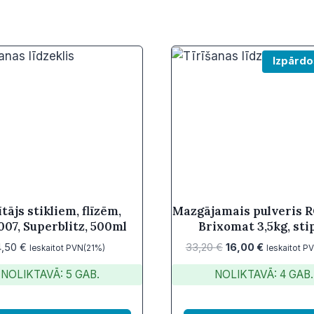
Izpārdo
ītājs stikliem, flīzēm,
Mazgājamais pulveris 
07, Superblitz, 500ml
Brixomat 3,5kg, sti
Original
Current
4,50
€
33,20
€
16,00
€
Ieskaitot PVN(21%)
Ieskaitot P
price
price
NOLIKTAVĀ: 5 GAB.
NOLIKTAVĀ: 4 GAB.
was:
is:
33,20 €.
16,00 €.