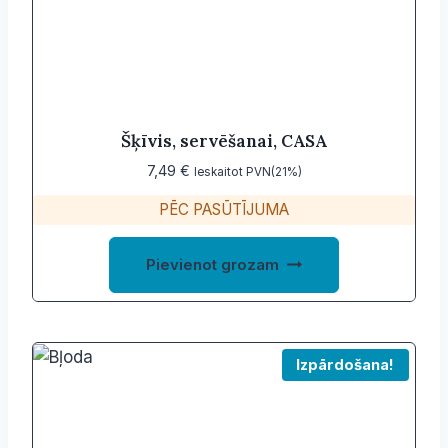
Šķīvis, servēšanai, CASA
7,49
€
Ieskaitot PVN(21%)
PĒC PASŪTĪJUMA
Pievienot grozam
Izpārdošana!