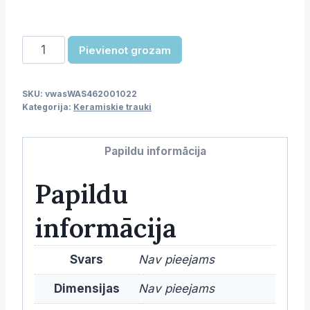
Šķīvis
Pievienot grozam
daudzums
SKU:
vwasWAS462001022
Kategorija:
Keramiskie trauki
Papildu informācija
Papildu
informācija
Svars
Nav pieejams
Dimensijas
Nav pieejams