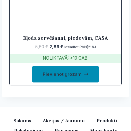
Bļoda servēšanai, piedevām, CASA
Original
Current
5,60
€
2,89
€
Ieskaitot PVN(21%)
price
price
NOLIKTAVĀ: >10 GAB.
was:
is:
5,60 €.
2,89 €.
Pievienot grozam
Sākums
Akcijas / Jaunumi
Produkti
Pakalpojumi
Par mums
Mans konts