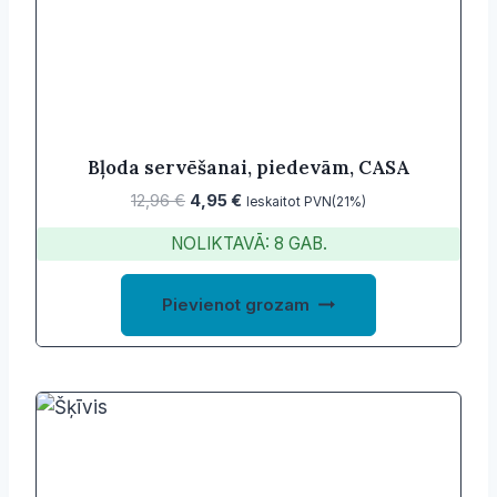
Bļoda servēšanai, piedevām, CASA
Original
Current
12,96
€
4,95
€
Ieskaitot PVN(21%)
price
price
NOLIKTAVĀ: 8 GAB.
was:
is:
12,96 €.
4,95 €.
Pievienot grozam