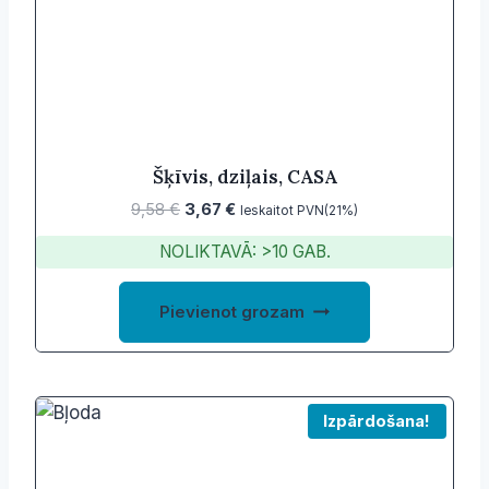
Šķīvis, dziļais, CASA
Original
Current
9,58
€
3,67
€
Ieskaitot PVN(21%)
price
price
NOLIKTAVĀ: >10 GAB.
was:
is:
9,58 €.
3,67 €.
Pievienot grozam
Izpārdošana!