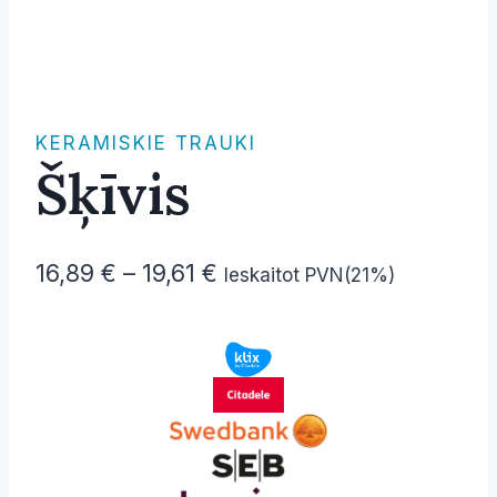
KERAMISKIE TRAUKI
Šķīvis
Price
16,89
€
–
19,61
€
Ieskaitot PVN(21%)
range:
16,89 €
through
19,61 €