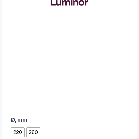
Ø, mm
220
280