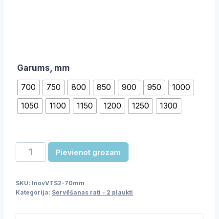
Garums, mm
700
750
800
850
900
950
1000
1050
1100
1150
1200
1250
1300
Servēšanas
Pievienot grozam
rati
-
SKU:
lnovVTS2-70mm
2
Kategorija:
Servēšanas rati - 2 plaukti
plaukti
-