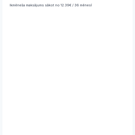
320,32 €
Ikmēneša maksājums sākot no 12.39€ / 36 mēnesī
through
562,87 €