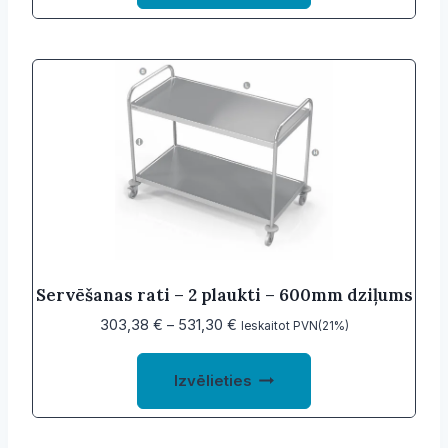
547,46 €
has
multiple
variants.
The
options
may
be
chosen
on
the
product
Servēšanas rati – 2 plaukti – 600mm dziļums
page
Price
303,38
€
–
531,30
€
Ieskaitot PVN(21%)
range:
This
303,38 €
Izvēlieties
product
through
531,30 €
has
multiple