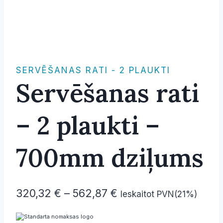
SERVĒŠANAS RATI - 2 PLAUKTI
Servēšanas rati
– 2 plaukti –
700mm dziļums
Price
320,32
€
–
562,87
€
Ieskaitot PVN(21%)
range: