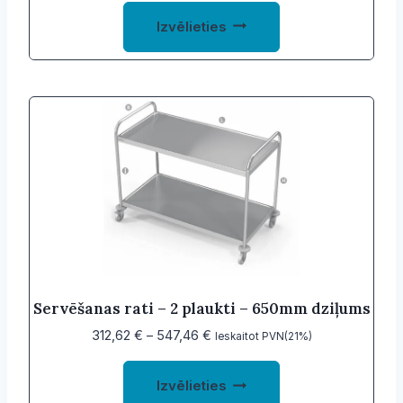
This
288,75 €
Izvēlieties
product
through
500,01 €
has
multiple
variants.
The
options
may
be
chosen
on
the
product
Servēšanas rati – 2 plaukti – 650mm dziļums
page
Price
312,62
€
–
547,46
€
Ieskaitot PVN(21%)
range:
This
312,62 €
Izvēlieties
product
through