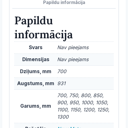
Papildu informācija
700mm
dziļums
Papildu
daudzums
informācija
Svars
Nav pieejams
Dimensijas
Nav pieejams
Dziļums, mm
700
Augstums, mm
931
700, 750, 800, 850,
900, 950, 1000, 1050,
Garums, mm
1100, 1150, 1200, 1250,
1300