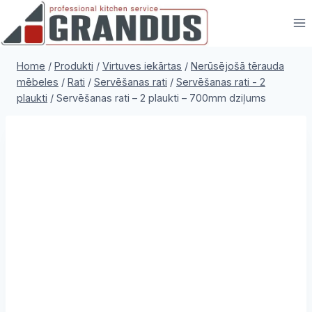
Skip
to
content
Home
/
Produkti
/
Virtuves iekārtas
/
Nerūsējošā tērauda
mēbeles
/
Rati
/
Servēšanas rati
/
Servēšanas rati - 2
plaukti
/
Servēšanas rati – 2 plaukti – 700mm dziļums