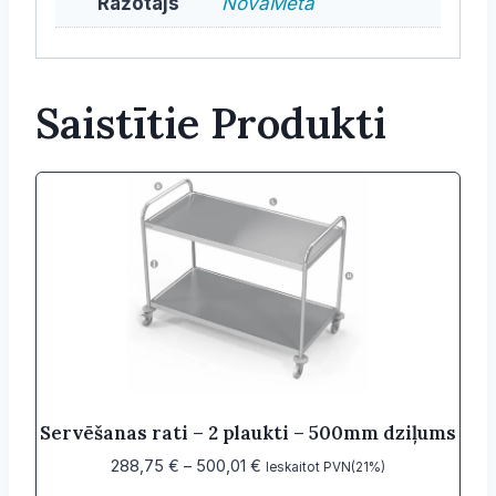
Ražotājs
NovaMeta
Saistītie Produkti
Servēšanas rati – 2 plaukti – 500mm dziļums
Price
288,75
€
–
500,01
€
Ieskaitot PVN(21%)
range: