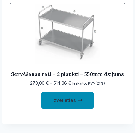
variants.
The
options
may
be
chosen
on
the
product
Servēšanas rati – 2 plaukti – 550mm dziļums
page
Price
270,00
€
–
514,36
€
Ieskaitot PVN(21%)
range:
This
270,00 €
Izvēlieties
product
through
514,36 €
has
multiple
variants.