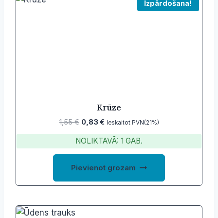
Izpārdošana!
The
options
may
be
chosen
on
the
product
Krūze
page
Original
Current
1,55
€
0,83
€
Ieskaitot PVN(21%)
price
price
NOLIKTAVĀ: 1 GAB.
was:
is:
1,55 €.
0,83 €.
Pievienot grozam