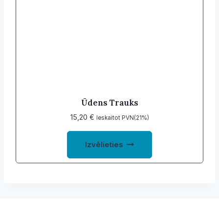
Ūdens Trauks
15,20
€
Ieskaitot PVN(21%)
This
Izvēlieties
product
has
multiple
variants.
The
options