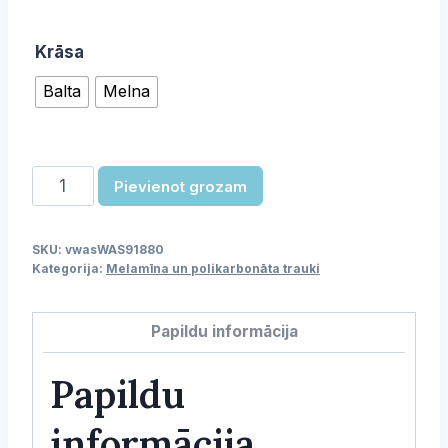
Krāsa
Balta
Melna
Šampanieša
Pievienot grozam
glāze
daudzums
SKU:
vwasWAS91880
Kategorija:
Melamīna un polikarbonāta trauki
Papildu informācija
Papildu
informācija