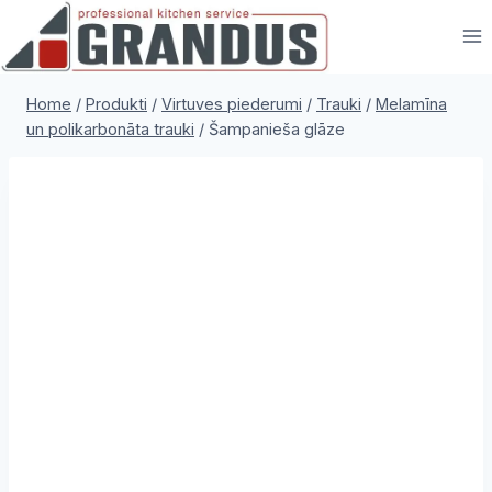
Skip
to
content
Home
/
Produkti
/
Virtuves piederumi
/
Trauki
/
Melamīna
un polikarbonāta trauki
/
Šampanieša glāze