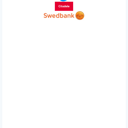
through
7,79 €