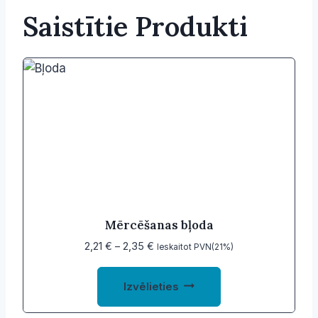
Saistītie Produkti
Mērcēšanas bļoda
Price
2,21
€
–
2,35
€
Ieskaitot PVN(21%)
range:
This
2,21 €
Izvēlieties
product
through
2,35 €
has