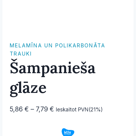
MELAMĪNA UN POLIKARBONĀTA
TRAUKI
Šampanieša
glāze
Price
5,86
€
–
7,79
€
Ieskaitot PVN(21%)
range:
5,86 €