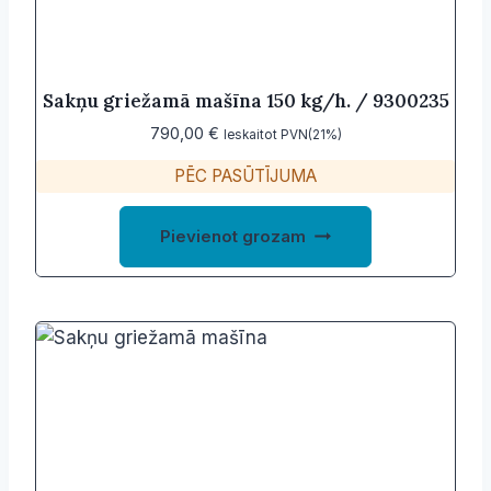
Sakņu griežamā mašīna 150 kg/h. / 9300235
790,00
€
Ieskaitot PVN(21%)
PĒC PASŪTĪJUMA
Pievienot grozam