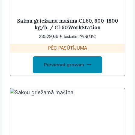
Sakņu griežamā mašīna,CL60, 600-1800
kg/h. / CL60WorkStation
23529,66
€
Ieskaitot PVN(21%)
PĒC PASŪTĪJUMA
Pievienot grozam