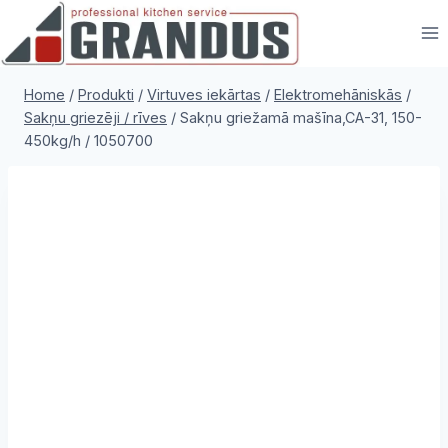
Skip
to
content
Home
/
Produkti
/
Virtuves iekārtas
/
Elektromehāniskās
/
Sakņu griezēji / rīves
/
Sakņu griežamā mašīna,CA-31, 150-
450kg/h / 1050700