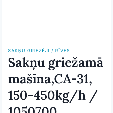
SAKŅU GRIEZĒJI / RĪVES
Sakņu griežamā
mašīna,CA-31,
150-450kg/h /
1050700