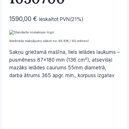
1590,00
€
Ieskaitot PVN(21%)
Ikmēneša maksājums sākot no 48.81€ / 60 mēnesī
Sakņu griežamā mašīna, liels ielādes laukums –
pusmēness 87×180 mm (136 cm²), atsevišķi
mazāks ielādes caurums 55mm diametrā,
darba ātrums 365 apgr. min., korpuss izgatav