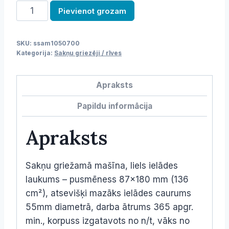
Sakņu
Pievienot grozam
griežamā
mašīna,CA-
SKU:
ssam1050700
31,
Kategorija:
Sakņu griezēji / rīves
150-
450kg/h
Apraksts
/
1050700
Papildu informācija
daudzums
Apraksts
Sakņu griežamā mašīna, liels ielādes
laukums – pusmēness 87×180 mm (136
cm²), atsevišķi mazāks ielādes caurums
55mm diametrā, darba ātrums 365 apgr.
min., korpuss izgatavots no n/t, vāks no