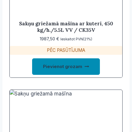
Sakņu griežamā mašīna ar kuteri, 450
kg/h./5.5L VV / CK35V
1987,50
€
Ieskaitot PVN(21%)
PĒC PASŪTĪJUMA
Pievienot grozam