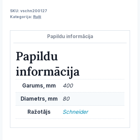
PE,
SKU:
vschn200127
40/64
Kategorija:
Ruļļi
cm,
d-
Papildu informācija
80
mm
Papildu
daudzums
informācija
Garums, mm
400
Diametrs, mm
80
Ražotājs
Schneider