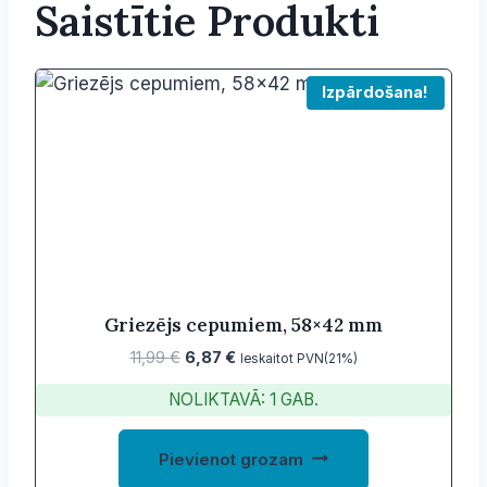
Saistītie Produkti
Izpārdošana!
Griezējs cepumiem, 58×42 mm
Original
Current
11,99
€
6,87
€
Ieskaitot PVN(21%)
price
price
NOLIKTAVĀ: 1 GAB.
was:
is:
11,99 €.
6,87 €.
Pievienot grozam