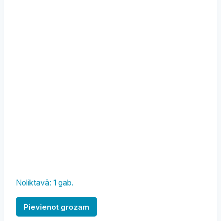
Noliktavā: 1 gab.
Rullis
Pievienot grozam
mīklai,