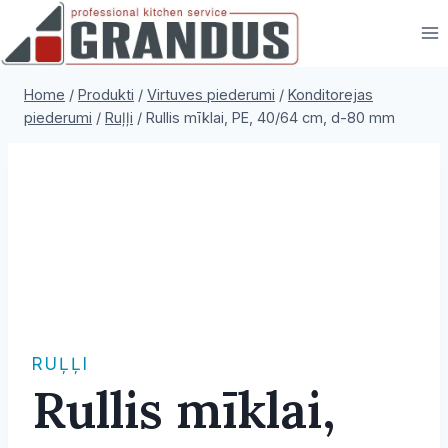
Skip
to
content
Home
/
Produkti
/
Virtuves piederumi
/
Konditorejas
piederumi
/
Ruļļi
/
Rullis mīklai, PE, 40/64 cm, d-80 mm
RUĻĻI
Rullis mīklai,