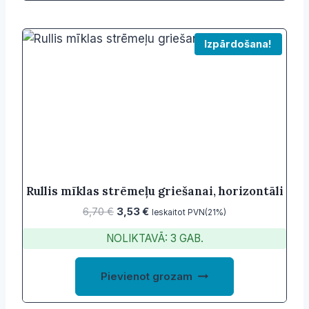
Izpārdošana!
Rullis mīklas strēmeļu griešanai, horizontāli
Original
Current
6,70
€
3,53
€
Ieskaitot PVN(21%)
price
price
NOLIKTAVĀ: 3 GAB.
was:
is:
6,70 €.
3,53 €.
Pievienot grozam