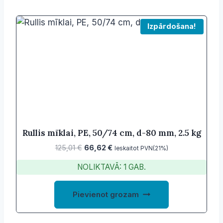
Izpārdošana!
Rullis mīklai, PE, 50/74 cm, d-80 mm, 2.5 kg
Original
Current
125,01
€
66,62
€
Ieskaitot PVN(21%)
price
price
NOLIKTAVĀ: 1 GAB.
was:
is:
125,01 €.
66,62 €.
Pievienot grozam