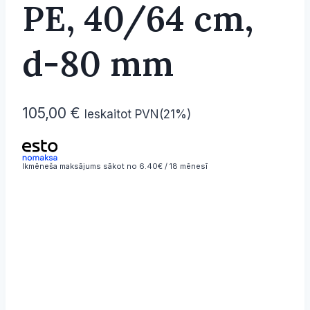
PE, 40/64 cm,
d-80 mm
105,00
€
Ieskaitot PVN(21%)
Ikmēneša maksājums sākot no 6.40€ / 18 mēnesī