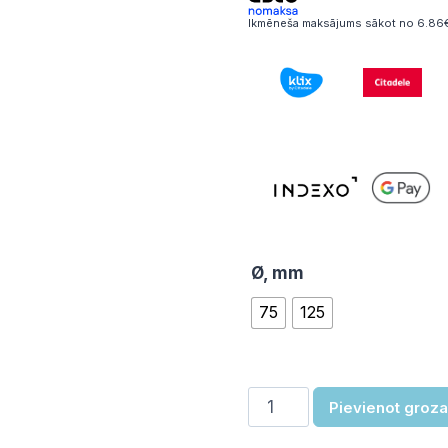
8
Ikmēneša maksājums sākot no 6.86€
t
1
Ø, mm
75
125
Riteņu
Pievienot groz
komplekts