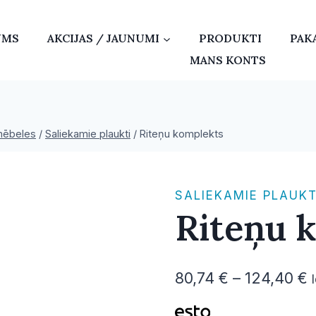
UMS
AKCIJAS / JAUNUMI
PRODUKTI
PAK
MANS KONTS
mēbeles
/
Saliekamie plaukti
/
Riteņu komplekts
SALIEKAMIE PLAUKT
Riteņu 
P
80,74
€
–
124,40
€
r