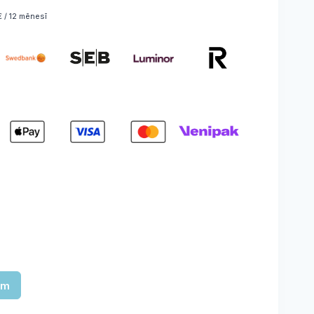
0,74 €
 / 12 mēnesī
hrough
24,40 €
am