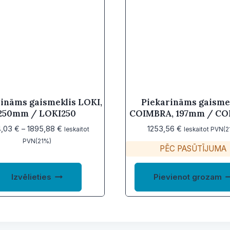
ināms gaismeklis LOKI,
Piekarināms gaisme
250mm / LOKI250
COIMBRA, 197mm / C
Price
4,03
€
–
1895,88
€
1253,56
€
Ieskaitot
Ieskaitot PVN(2
range:
PVN(21%)
PĒC PASŪTĪJUMA
1334,03 €
through
This
1895,88 €
Izvēlieties
Pievienot grozam
product
has
multiple
variants.