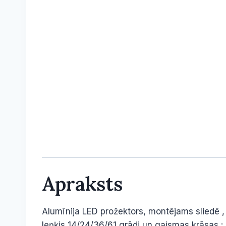
Apraksts
Alumīnija LED prožektors, montējams sliedē ,
leņķis 14/24/36/61 grādi un gaismas krāsa