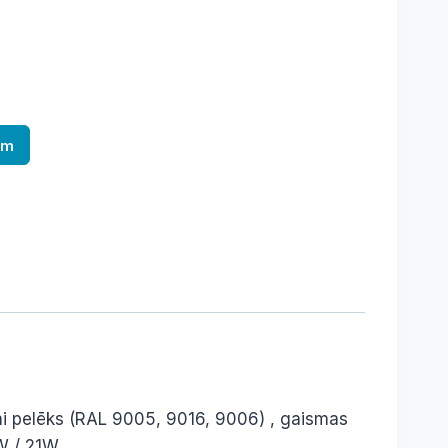
am
vai pelēks (RAL 9005, 9016, 9006) , gaismas
6W / 21W