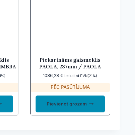
klis
Piekarināms gaismeklis
OIMBRA
PAOLA, 237mm / PAOLA
1086,28
€
1%)
Ieskaitot PVN(21%)
PĒC PASŪTĪJUMA
Pievienot grozam