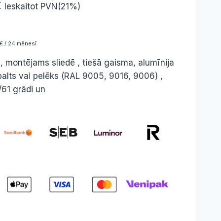
Price
€
Ieskaitot PVN(21%)
range:
250,00 €
€ / 24 mēnesī
through
, montējams sliedē , tiešā gaisma, alumīnija
609,84 €
balts vai pelēks (RAL 9005, 9016, 9006) ,
61 grādi un