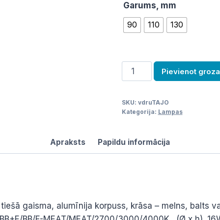
Garums, mm
90
110
130
Prožektors
Pievienot groz
sliedei
TAJO,
SKU:
vdruTAJO
90mm
Kategorija:
Lampas
/
TAJOS
Apraksts
Papildu informācija
daudzums
 tiešā gaisma, alumīnija korpuss, krāsa – melns, balts 
s : BB+E/BB/F-MEAT/MEAT/2700/3000/4000K. (
Ø x h). 1