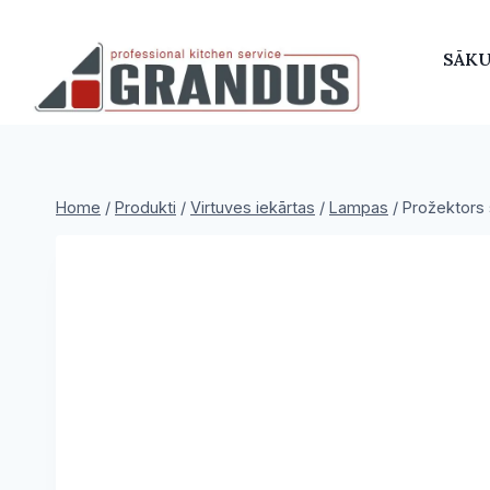
Skip
to
SĀK
content
Home
/
Produkti
/
Virtuves iekārtas
/
Lampas
/
Prožektors