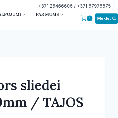
+371 26466606 / +371 67976875
ALPOJUMI
PAR MUMS
Meklēt
0
rs sliedei
90mm / TAJOS