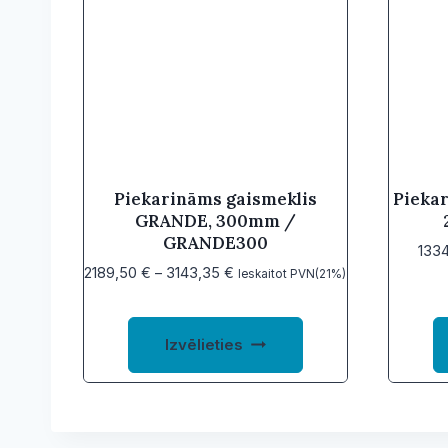
Piekarināms gaismeklis
Piekar
GRANDE, 300mm /
GRANDE300
133
Price
2189,50
€
–
3143,35
€
Ieskaitot PVN(21%)
range:
2189,50 €
This
through
Izvēlieties
product
3143,35 €
has
multiple
variants.