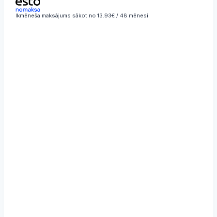
414,26 €
Ikmēneša maksājums sākot no 13.93€ / 48 mēnesī
through
785,40 €