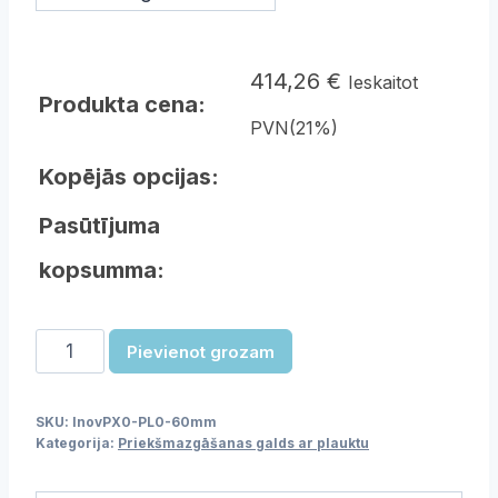
414,26
€
Ieskaitot
Produkta cena:
PVN(21%)
Kopējās opcijas:
Pasūtījuma
kopsumma:
Priekšmazgāšanas
Pievienot grozam
galds
ar
SKU:
lnovPX0-PL0-60mm
plauktu
Kategorija:
Priekšmazgāšanas galds ar plauktu
-
600mm