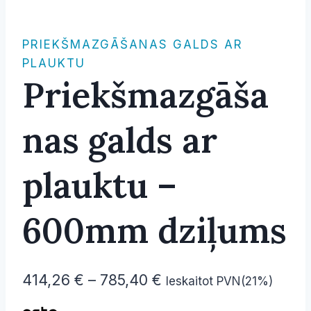
PRIEKŠMAZGĀŠANAS GALDS AR
PLAUKTU
Priekšmazgāša
nas galds ar
plauktu –
600mm dziļums
Price
414,26
€
–
785,40
€
Ieskaitot PVN(21%)
range: