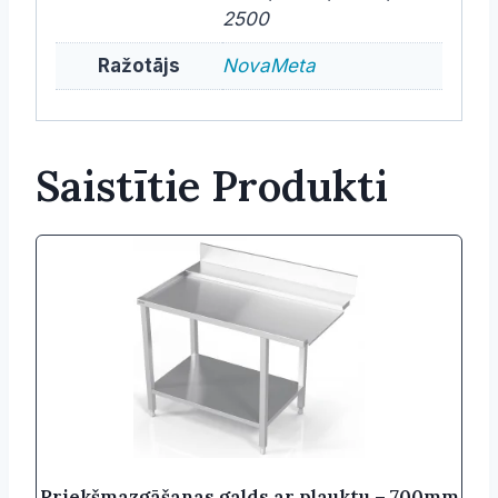
2500
Ražotājs
NovaMeta
Saistītie Produkti
Priekšmazgāšanas galds ar plauktu – 700mm