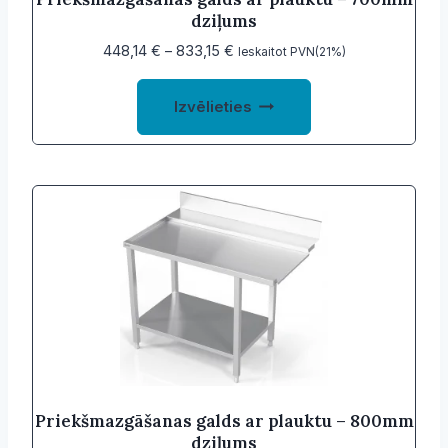
dziļums
Price
448,14
€
–
833,15
€
Ieskaitot PVN(21%)
range:
This
448,14 €
Izvēlieties
product
through
833,15 €
has
multiple
variants.
The
options
may
be
chosen
on
the
product
Priekšmazgāšanas galds ar plauktu – 800mm
dziļums
page