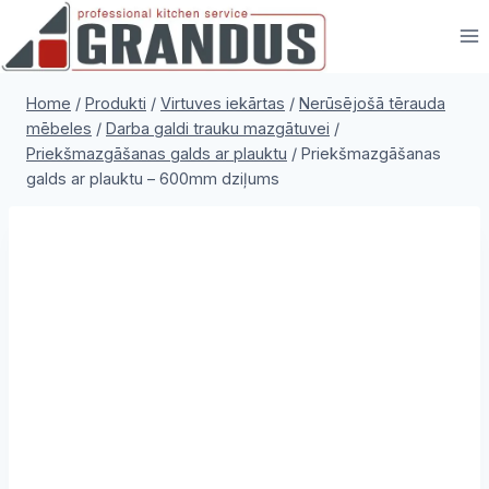
Skip
to
content
Home
/
Produkti
/
Virtuves iekārtas
/
Nerūsējošā tērauda
mēbeles
/
Darba galdi trauku mazgātuvei
/
Priekšmazgāšanas galds ar plauktu
/
Priekšmazgāšanas
galds ar plauktu – 600mm dziļums