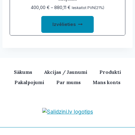
Price
400,00
€
–
880,11
€
Ieskaitot PVN(21%)
range:
This
400,00 €
Izvēlieties
product
through
880,11 €
has
multiple
variants.
The
options
Sākums
Akcijas / Jaunumi
Produkti
may
Pakalpojumi
Par mums
Mans konts
be
chosen
on
the
product
Bezvadu skaļruņi, iPhone, Ka
page