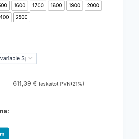
500
1600
1700
1800
1900
2000
400
2500
611,39
€
Ieskaitot PVN(21%)
ma:
am