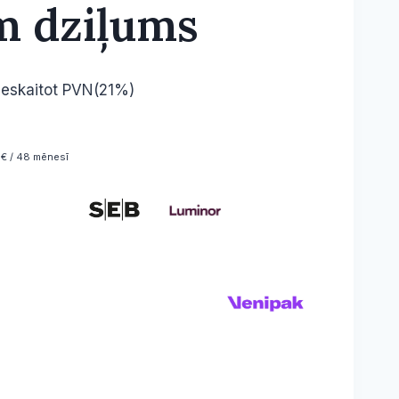
 dziļums
rice
Ieskaitot PVN(21%)
range:
11,39 €
€ / 48 mēnesī
through
907,06 €