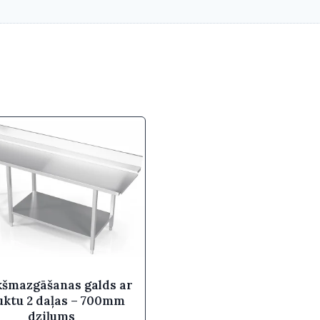
kšmazgāšanas galds ar
uktu 2 daļas – 700mm
dziļums