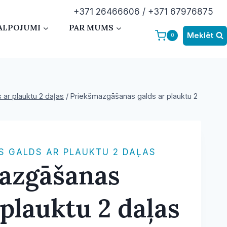
+371 26466606 / +371 67976875
ALPOJUMI
PAR MUMS
Meklēt
0
ar plauktu 2 daļas
/
Priekšmazgāšanas galds ar plauktu 2
 GALDS AR PLAUKTU 2 DAĻAS
azgāšanas
 plauktu 2 daļas