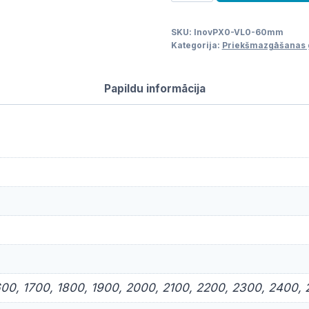
galds
ar
SKU:
lnovPX0-VL0-60mm
plauktu
Kategorija:
Priekšmazgāšanas g
2
daļas
Papildu informācija
-
600mm
dziļums
daudzums
600, 1700, 1800, 1900, 2000, 2100, 2200, 2300, 2400,