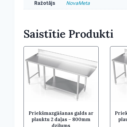
Ražotājs
NovaMeta
Saistītie Produkti
Priekšmazgāšanas galds ar
Prie
plauktu 2 daļas – 800mm
pla
dziļums