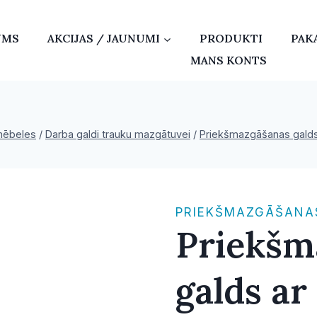
UMS
AKCIJAS / JAUNUMI
PRODUKTI
PAK
MANS KONTS
mēbeles
/
Darba galdi trauku mazgātuvei
/
Priekšmazgāšanas galds 
PRIEKŠMAZGĀŠANAS
Priekšm
galds ar