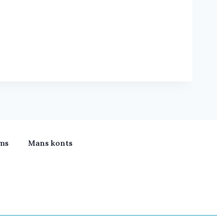
ms
Mans konts
meras, Klimata iekārtas, Vitamīni, Portatīvie datori, Būv