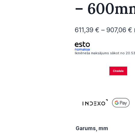
– 600mm
P
611,39
€
–
907,06
€
6
Ikmēneša maksājums sākot no 20.53
Garums, mm