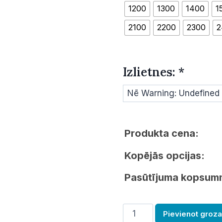
1200
1300
1400
1
2100
2200
2300
2
Izlietnes:
*
Produkta cena:
Kopējās opcijas:
Pasūtījuma kopsum
Priekšmazgāšanas
Pievienot groz