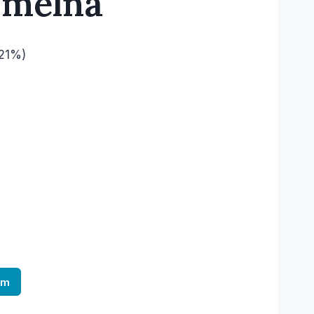
 melna
(21%)
am