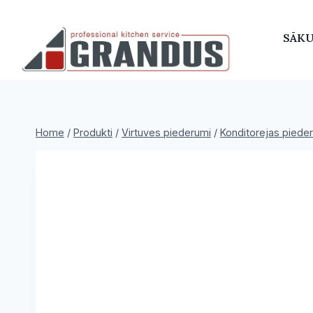
Skip
to
SĀK
content
Home
/
Produkti
/
Virtuves piederumi
/
Konditorejas piede