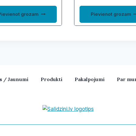
Pievienot grozam
Pievienot grozam
as / Jaunumi
Produkti
Pakalpojumi
Par mu
Bezvadu skaļruņi, iPhone, Ka