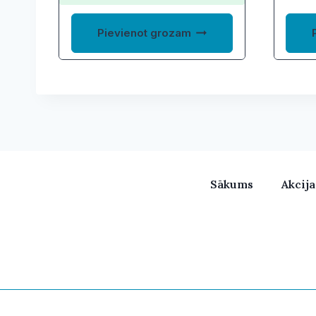
Pievienot grozam
Sākums
Akcij