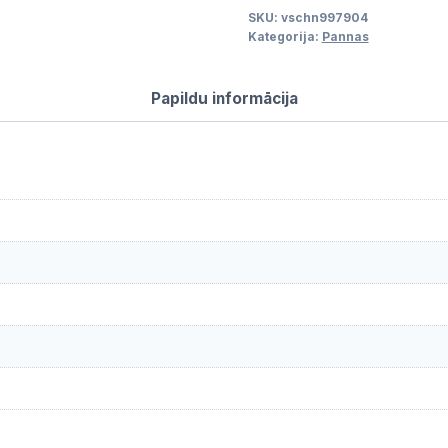
SKU:
vschn997904
530x325x25
Kategorija:
Pannas
mm,
biez.
Papildu informācija
0.8
mm,
melna
daudzums