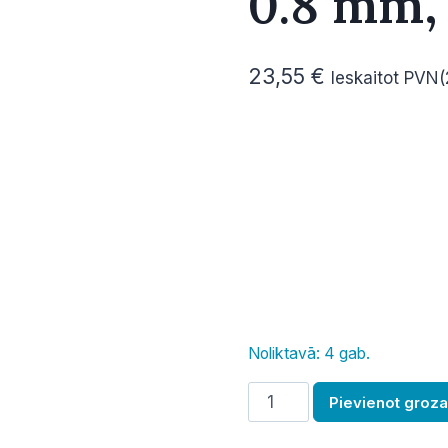
0.8 mm,
23,55
€
Ieskaitot PVN
Noliktavā: 4 gab.
Plātne/panna,
Pievienot groz
GN
1/1,