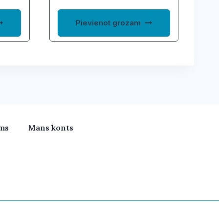
Pievienot grozam
ms
Mans konts
meras, Klimata iekārtas, Vitamīni, Portatīvie datori, Būv