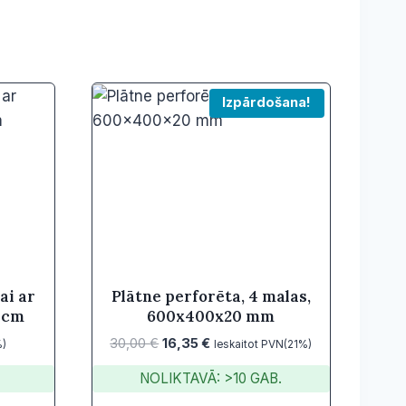
Izpārdošana!
ai ar
Plātne perforēta, 4 malas,
5 cm
600x400x20 mm
Original
Current
30,00
€
16,35
€
%)
Ieskaitot PVN(21%)
price
price
NOLIKTAVĀ: >10 GAB.
was:
is:
30,00 €.
16,35 €.