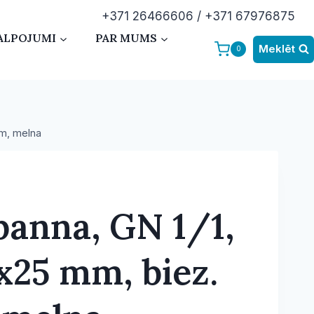
+371 26466606 / +371 67976875
ALPOJUMI
PAR MUMS
Meklēt
0
mm, melna
panna, GN 1/1,
x25 mm, biez.