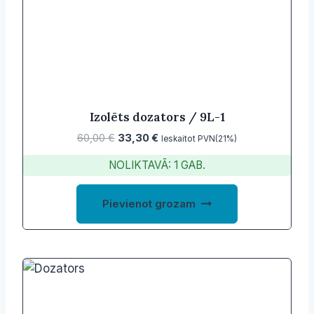
may
be
chosen
on
the
product
Izolēts dozators / 9L-1
page
Original
Current
60,00
€
33,30
€
Ieskaitot PVN(21%)
price
price
NOLIKTAVĀ: 1 GAB.
was:
is:
60,00 €.
33,30 €.
Pievienot grozam