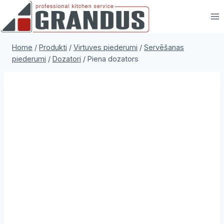
Skip
to
content
Home
/
Produkti
/
Virtuves piederumi
/
Servēšanas
piederumi
/
Dozatori
/
Piena dozators