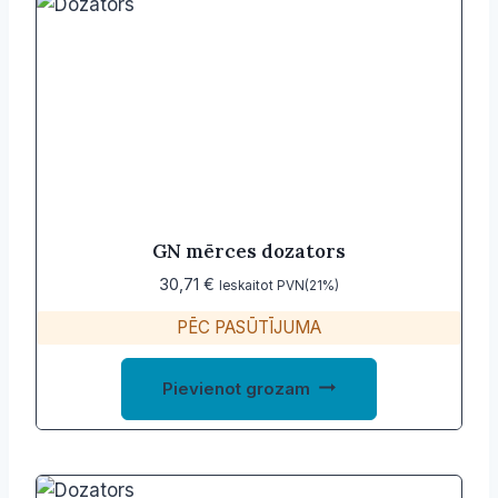
GN mērces dozators
30,71
€
Ieskaitot PVN(21%)
PĒC PASŪTĪJUMA
Pievienot grozam