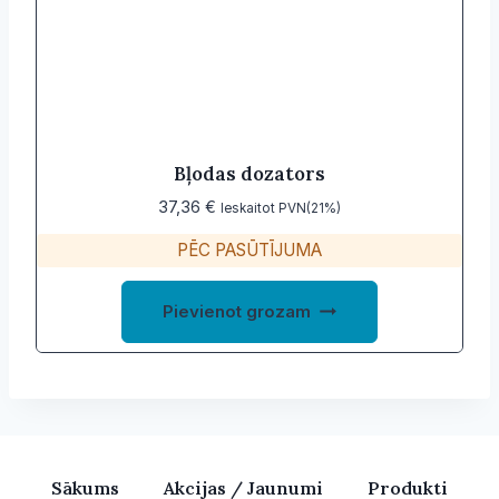
Bļodas dozators
37,36
€
Ieskaitot PVN(21%)
PĒC PASŪTĪJUMA
Pievienot grozam
Sākums
Akcijas / Jaunumi
Produkti