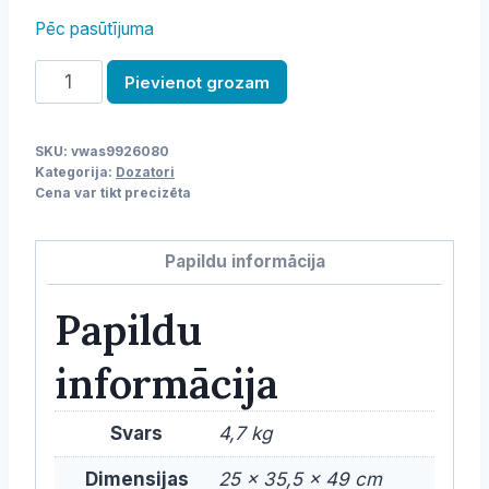
Pēc pasūtījuma
Piena
Pievienot grozam
dozators
daudzums
SKU:
vwas9926080
Kategorija:
Dozatori
Cena var tikt precizēta
Papildu informācija
Papildu
informācija
Svars
4,7 kg
Dimensijas
25 × 35,5 × 49 cm