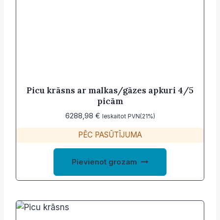
Picu krāsns ar malkas/gāzes apkuri 4/5
picām
6288,98
€
Ieskaitot PVN(21%)
PĒC PASŪTĪJUMA
Pievienot grozam