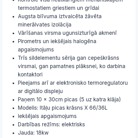
termostatiem griestiem un grīdai
Augsta blīvuma iztvaicēta žāvēta
minerālvates izolācija
Vārīšanas virsma ugunsizturīgā akmenī
Pirometrs un iekšējais halogēna
apgaismojums
Trīs sildelementu sērija gan cepeškrāsns
virsmai, gan pamatnes plāksnei, ko darbina
kontaktori
Pieejams arī ar elektronisko termoregulatoru
ar digitālo displeju
Paņem 10 x 30cm picas (5 uz katra klāja)
Modelis: Itāļu picas krāsns X 66/36L
Iekšējais apgaismojums
Darbības režīms: elektrisks
Jauda: 18kw