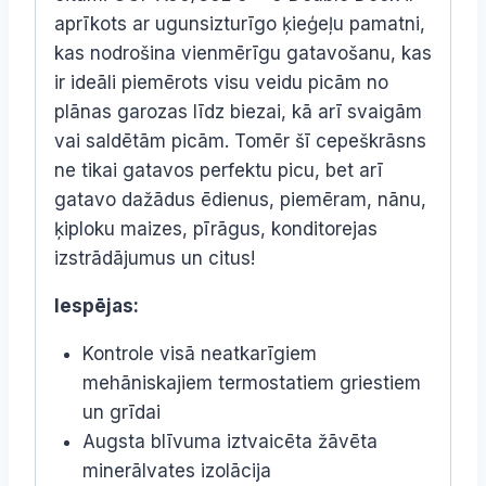
aprīkots ar ugunsizturīgo ķieģeļu pamatni,
kas nodrošina vienmērīgu gatavošanu, kas
ir ideāli piemērots visu veidu picām no
plānas garozas līdz biezai, kā arī svaigām
vai saldētām picām. Tomēr šī cepeškrāsns
ne tikai gatavos perfektu picu, bet arī
gatavo dažādus ēdienus, piemēram, nānu,
ķiploku maizes, pīrāgus, konditorejas
izstrādājumus un citus!
Iespējas:
Kontrole visā neatkarīgiem
mehāniskajiem termostatiem griestiem
un grīdai
Augsta blīvuma iztvaicēta žāvēta
minerālvates izolācija