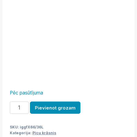
Pēc pasūtījuma
Picu
Pievienot grozam
krāsns
2
SKU:
iggfX66/36L
kameras
Kategorija:
Picu krāsnis