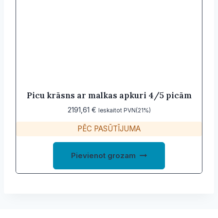
Picu krāsns ar malkas apkuri 4/5 picām
2191,61
€
Ieskaitot PVN(21%)
PĒC PASŪTĪJUMA
Pievienot grozam