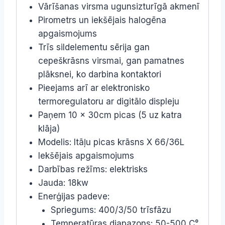
Vārīšanas virsma ugunsizturīgā akmenī
Pirometrs un iekšējais halogēna
apgaismojums
Trīs sildelementu sērija gan
cepeškrāsns virsmai, gan pamatnes
plāksnei, ko darbina kontaktori
Pieejams arī ar elektronisko
termoregulatoru ar digitālo displeju
Paņem 10 x 30cm picas (5 uz katra
klāja)
Modelis: Itāļu picas krāsns X 66/36L
Iekšējais apgaismojums
Darbības režīms: elektrisks
Jauda: 18kw
Enerģijas padeve:
Spriegums: 400/3/50 trīsfāzu
Temperatūras diapazons: 50-500 C°