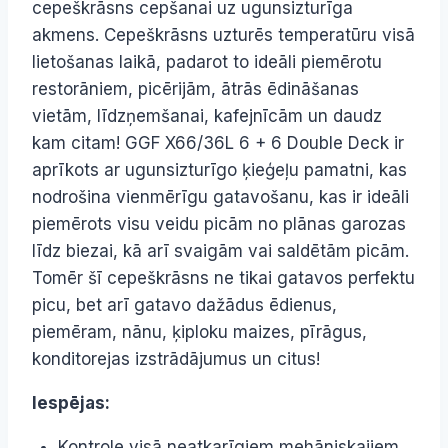
cepeškrāsns cepšanai uz ugunsizturīga
akmens. Cepeškrāsns uzturēs temperatūru visā
lietošanas laikā, padarot to ideāli piemērotu
restorāniem, picērijām, ātrās ēdināšanas
vietām, līdzņemšanai, kafejnīcām un daudz
kam citam! GGF X66/36L 6 + 6 Double Deck ir
aprīkots ar ugunsizturīgo ķieģeļu pamatni, kas
nodrošina vienmērīgu gatavošanu, kas ir ideāli
piemērots visu veidu picām no plānas garozas
līdz biezai, kā arī svaigām vai saldētām picām.
Tomēr šī cepeškrāsns ne tikai gatavos perfektu
picu, bet arī gatavo dažādus ēdienus,
piemēram, nānu, ķiploku maizes, pīrāgus,
konditorejas izstrādājumus un citus!
Iespējas:
Kontrole visā neatkarīgiem mehāniskajiem