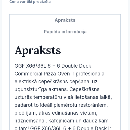
/
Cena var tikt precizēta
X66/36L
daudzums
Apraksts
Papildu informācija
Apraksts
GGF X66/36L 6 + 6 Double Deck
Commercial Pizza Oven ir profesionāla
elektriskā cepeškrāsns cepšanai uz
ugunsizturīga akmens. Cepeškrāsns
uzturēs temperatūru visā lietošanas laikā,
padarot to ideāli piemērotu restorāniem,
picērijām, ātrās ēdināšanas vietām,
līdzņemšanai, kafejnīcām un daudz kam
citam! GGF X66/36L 6 + 6 Double Deck ir