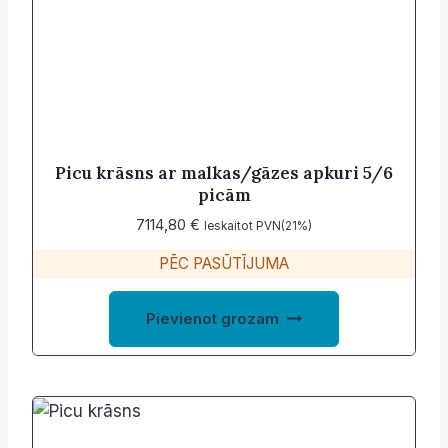
Picu krāsns ar malkas/gāzes apkuri 5/6
picām
7114,80
€
Ieskaitot PVN(21%)
PĒC PASŪTĪJUMA
Pievienot grozam