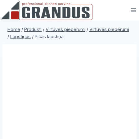
Skip
to
content
Home
/
Produkti
/
Virtuves piederumi
/
Virtuves piederumi
/
Lāpstiņas
/
Picas lāpstiņa