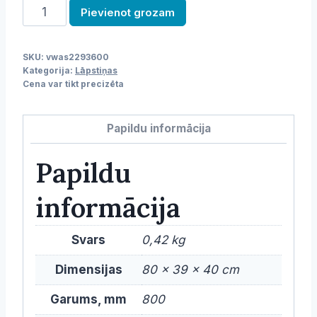
Picas
Pievienot grozam
lāpstiņa
daudzums
SKU:
vwas2293600
Kategorija:
Lāpstiņas
Cena var tikt precizēta
Papildu informācija
Papildu
informācija
Svars
0,42 kg
Dimensijas
80 × 39 × 40 cm
Garums, mm
800