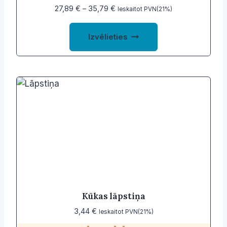
page
Price
27,89
€
–
35,79
€
Ieskaitot PVN(21%)
range:
This
27,89 €
Izvēlieties
product
through
35,79 €
has
multiple
variants.
The
options
may
be
chosen
on
the
product
Kūkas lāpstiņa
page
3,44
€
Ieskaitot PVN(21%)