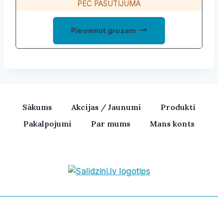
PĒC PASŪTĪJUMA
Pievienot grozam
Sākums
Akcijas / Jaunumi
Produkti
Pakalpojumi
Par mums
Mans konts
Bezvadu skaļruņi, iPhone, Ka