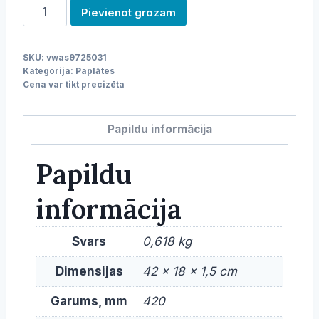
Paplāte
Pievienot grozam
daudzums
SKU:
vwas9725031
Kategorija:
Paplātes
Cena var tikt precizēta
Papildu informācija
Papildu
informācija
Svars
0,618 kg
Dimensijas
42 × 18 × 1,5 cm
Garums, mm
420