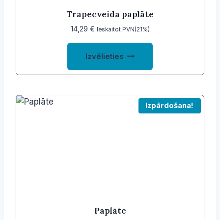
product
Trapecveida paplāte
page
14,29
€
Ieskaitot PVN(21%)
This
Izvēlieties
product
has
multiple
variants.
Izpārdošana!
The
options
may
be
chosen
on
the
product
Paplāte