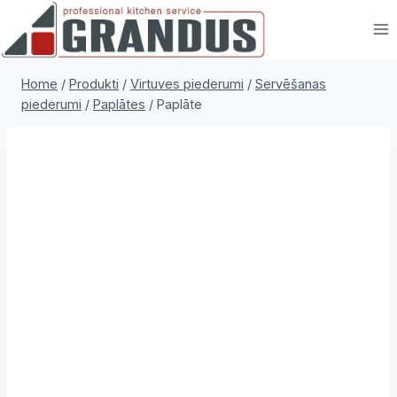
Skip
to
content
Home
/
Produkti
/
Virtuves piederumi
/
Servēšanas
piederumi
/
Paplātes
/
Paplāte