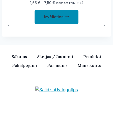
page
Price
1,55
€
–
7,50
€
Ieskaitot PVN(21%)
range:
This
1,55 €
Izvēlieties
product
through
7,50 €
has
multiple
variants.
The
options
Sākums
Akcijas / Jaunumi
Produkti
may
Pakalpojumi
Par mums
Mans konts
be
chosen
on
the
product
Bezvadu skaļruņi, iPhone, Ka
page