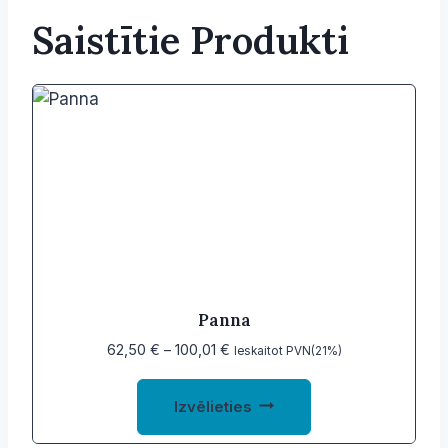
Saistītie Produkti
Panna
Price
62,50
€
–
100,01
€
Ieskaitot PVN(21%)
range:
This
62,50 €
Izvēlieties
product
through
100,01 €
has