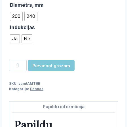
Diametrs, mm
200
240
Indukcijas
Jā
Nē
Panna
Pievienot grozam
daudzums
SKU:
vamtAMT6E
Kategorija:
Pannas
Papildu informācija
Papildu