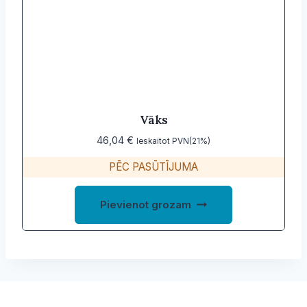
options
may
be
chosen
on
the
product
Vāks
page
46,04
€
Ieskaitot PVN(21%)
PĒC PASŪTĪJUMA
Pievienot grozam