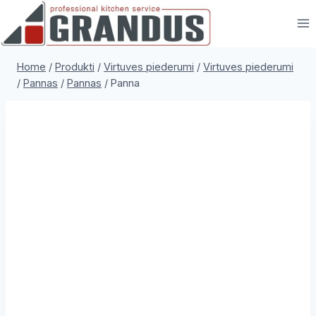
Skip
to
content
Home
/
Produkti
/
Virtuves piederumi
/
Virtuves piederumi
/
Pannas
/
Pannas
/
Panna