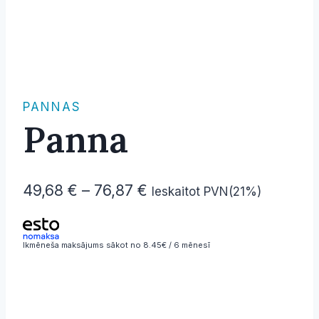
PANNAS
Panna
Price
49,68
€
–
76,87
€
Ieskaitot PVN(21%)
range:
49,68 €
Ikmēneša maksājums sākot no 8.45€ / 6 mēnesī
through
76,87 €