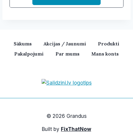
Sākums
Akcijas / Jaunumi
Produkti
Pakalpojumi
Par mums
Mans konts
Bezvadu skaļruņi, iPhone, Ka
© 2026 Grandus
Built by
FixThatNow