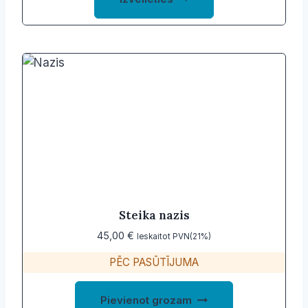
product
through
22,51 €
has
multiple
variants.
The
options
may
be
chosen
on
the
product
Steika nazis
page
45,00
€
Ieskaitot PVN(21%)
PĒC PASŪTĪJUMA
Pievienot grozam