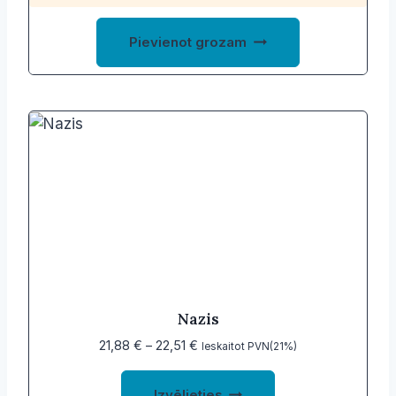
Pievienot grozam
Nazis
Price
21,88
€
–
22,51
€
Ieskaitot PVN(21%)
range:
This
21,88 €
Izvēlieties