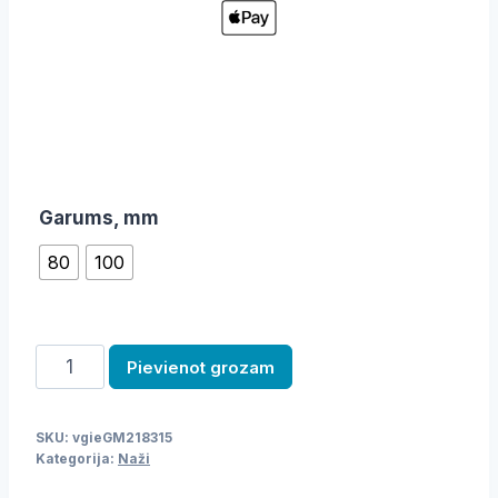
Garums, mm
80
100
Nazis
Pievienot grozam
daudzums
SKU:
vgieGM218315
Kategorija:
Naži