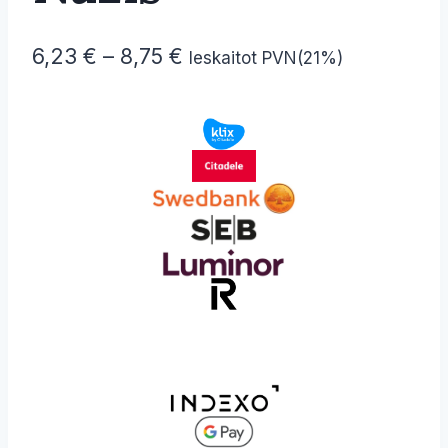
Price
6,23
€
–
8,75
€
Ieskaitot PVN(21%)
range:
6,23 €
through
8,75 €