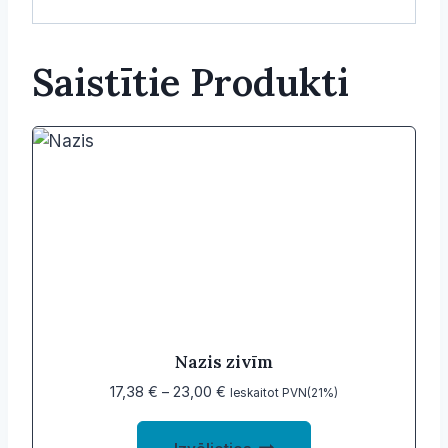
Saistītie Produkti
Nazis zivīm
Price
17,38
€
–
23,00
€
Ieskaitot PVN(21%)
range:
This
17,38 €