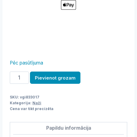
Pēc pasūtījuma
Nazis
Pievienot grozam
daudzums
SKU:
vgi833017
Kategorija:
Naži
Cena var tikt precizēta
Papildu informācija