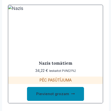
Nazis tomātiem
34,22
€
Ieskaitot PVN(21%)
PĒC PASŪTĪJUMA
Pievienot grozam