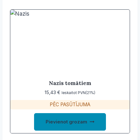
multiple
variants.
The
options
may
be
chosen
on
the
product
Nazis tomātiem
page
15,43
€
Ieskaitot PVN(21%)
PĒC PASŪTĪJUMA
Pievienot grozam