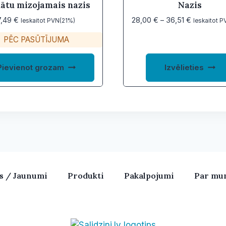
ātu mizojamais nazis
Nazis
Price
7,49
€
28,00
€
–
36,51
€
Ieskaitot PVN(21%)
Ieskaitot 
range:
PĒC PASŪTĪJUMA
28,00 €
through
36,51 €
Pievienot grozam
Izvēlieties
as / Jaunumi
Produkti
Pakalpojumi
Par mu