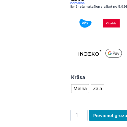
Ikmēneša maksājums sākot no 5.92€
Krāsa
Melna
Zaļa
Nazis
Pievienot groz
daudzums