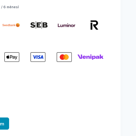
 / 6 mēnesī
am