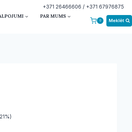
+371 26466606 / +371 67976875
ALPOJUMI
PAR MUMS
Meklēt
0
(21%)