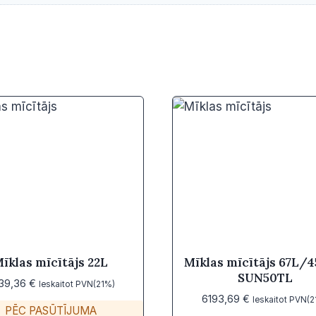
īklas mīcītājs 22L
Mīklas mīcītājs 67L/4
SUN50TL
39,36
€
Ieskaitot PVN(21%)
6193,69
€
Ieskaitot PVN(
PĒC PASŪTĪJUMA