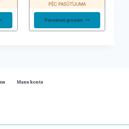
PĒC PASŪTĪJUMA
Pievienot grozam
ms
Mans konts
meras, Klimata iekārtas, Vitamīni, Portatīvie datori, Būv