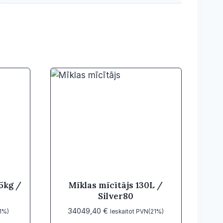
5kg /
Mīklas mīcītājs 130L /
Silver80
34049,40
€
21%)
Ieskaitot PVN(21%)