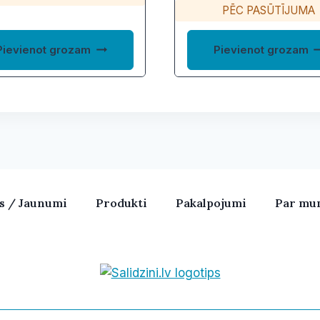
PĒC PASŪTĪJUMA
Pievienot grozam
Pievienot grozam
as / Jaunumi
Produkti
Pakalpojumi
Par mu
Bezvadu skaļruņi, iPhone, Ka