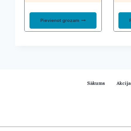
Pievienot grozam
Sākums
Akcij