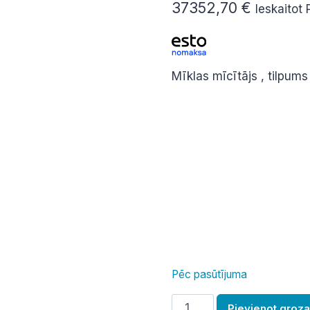
37352,70
€
Ieskaitot
Mīklas mīcītājs , tilpums
Pēc pasūtījuma
Mīklas
Pievienot groz