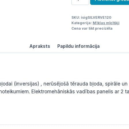
mīcītājs
170L
SKU:
isigSILVERVE120
/
Kategorija:
Mīklas mīcītāji
Silver120
Cena var tikt precizēta
daudzums
Apraksts
Papildu informācija
 bļodai (inversijas) , nerūsējošā tērauda bļoda, spirāle 
 noteikumiem. Elektromehāniskās vadības panelis ar 2 ta