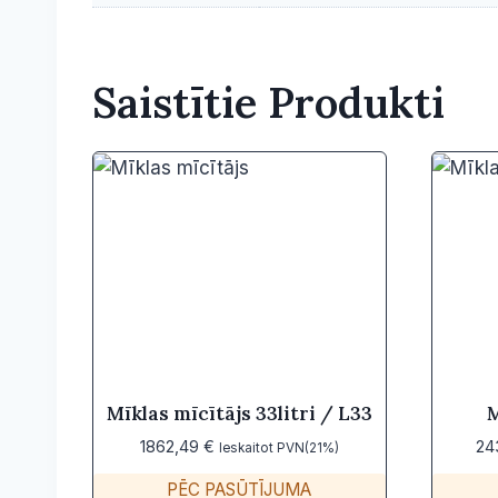
Saistītie Produkti
Mīklas mīcītājs 33litri / L33
M
1862,49
€
24
Ieskaitot PVN(21%)
PĒC PASŪTĪJUMA