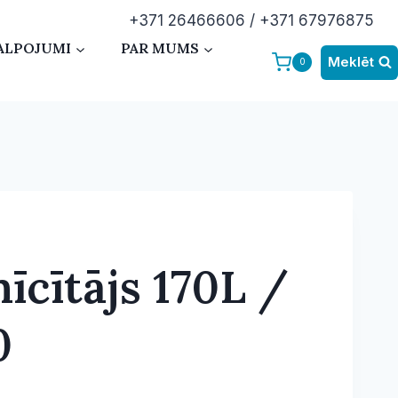
+371 26466606 / +371 67976875
ALPOJUMI
PAR MUMS
Meklēt
0
īcītājs 170L /
0