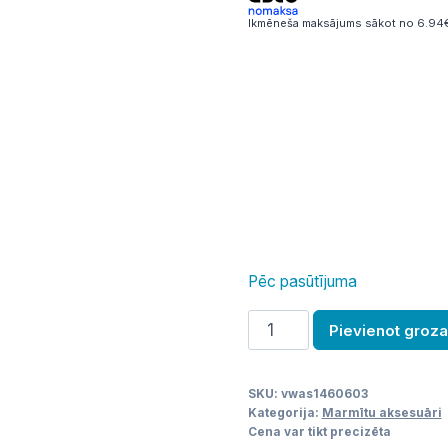
Ikmēneša maksājums sākot no 6.94€
Pēc pasūtījuma
Marmīts
Pievienot groz
daudzums
SKU:
vwas1460603
Kategorija:
Marmītu aksesuāri
Cena var tikt precizēta