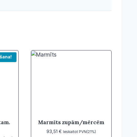
šana!
tam.
Marmīts zupām/mērcēm
93,51
€
Ieskaitot PVN(21%)