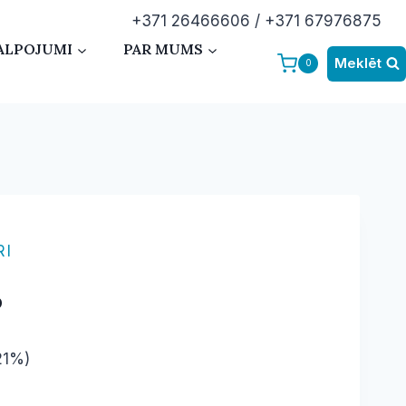
+371 26466606 / +371 67976875
ALPOJUMI
PAR MUMS
Meklēt
0
RI
s
21%)