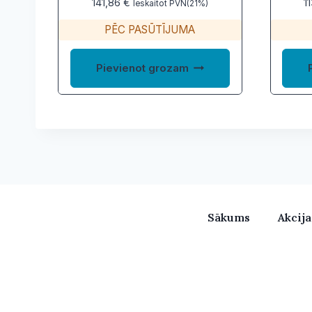
141,86
€
1
Ieskaitot PVN(21%)
PĒC PASŪTĪJUMA
Pievienot grozam
Sākums
Akcij