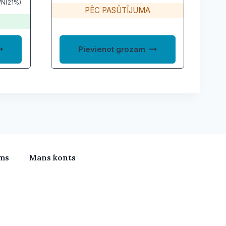
VN(21%)
PĒC PASŪTĪJUMA
Pievienot grozam
ms
Mans konts
meras, Klimata iekārtas, Vitamīni, Portatīvie datori, Būv