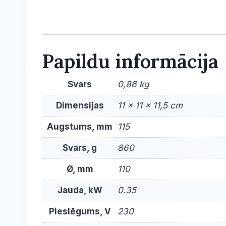
Papildu informācija
Svars
0,86 kg
Dimensijas
11 × 11 × 11,5 cm
Augstums, mm
115
Svars, g
860
Ø, mm
110
Jauda, kW
0.35
Pieslēgums, V
230