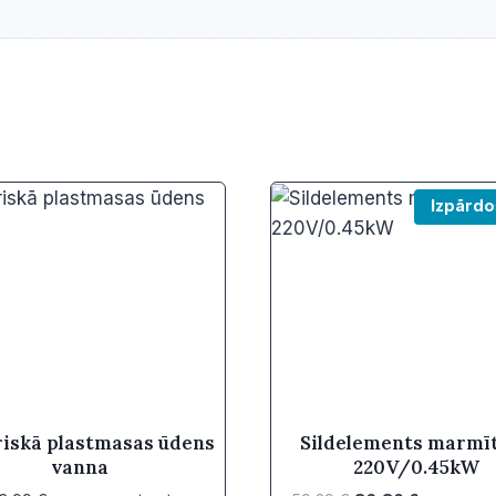
Izpārdo
riskā plastmasas ūdens
Sildelements marmī
vanna
220V/0.45kW