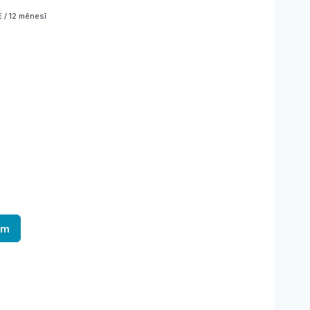
 / 12 mēnesī
am