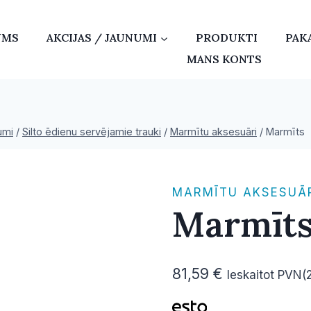
UMS
AKCIJAS / JAUNUMI
PRODUKTI
PAK
MANS KONTS
umi
/
Silto ēdienu servējamie trauki
/
Marmītu aksesuāri
/
Marmīts
MARMĪTU AKSESUĀ
Marmīt
81,59
€
Ieskaitot PVN(