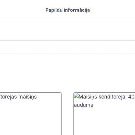
kokvilnas
Papildu informācija
daudzums