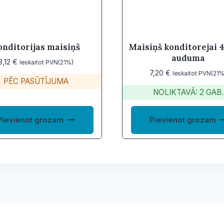
onditorijas maisiņš
Maisiņš konditorejai 
auduma
3,12
€
Ieskaitot PVN(21%)
7,20
€
Ieskaitot PVN(21%
PĒC PASŪTĪJUMA
NOLIKTAVĀ: 2 GAB.
Pievienot grozam
Pievienot grozam