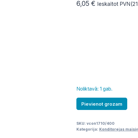
6,05
€
Ieskaitot PVN(2
Noliktavā: 1 gab.
Maisiņš,
Pievienot grozam
konditorejai,
40
SKU:
vcon1710/400
cm,
Kategorija:
Konditorejas maisiņ
2.3L,