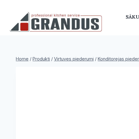
Skip
to
SĀK
content
Home
/
Produkti
/
Virtuves piederumi
/
Konditorejas piede