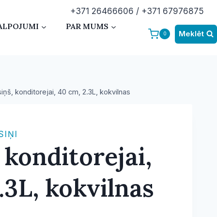
+371 26466606 / +371 67976875
ALPOJUMI
PAR MUMS
Meklēt
0
iņš, konditorejai, 40 cm, 2.3L, kokvilnas
SIŅI
 konditorejai,
.3L, kokvilnas