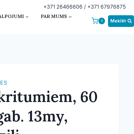
+371 26466606 / +371 67976875
ALPOJUMI
PAR MUMS
Meklēt
0
CES
tkritumiem, 60
 gab. 13my,