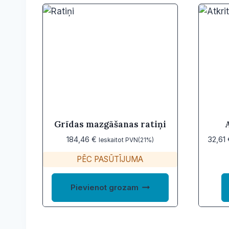
Grīdas mazgāšanas ratiņi
184,46
€
32,61
Ieskaitot PVN(21%)
PĒC PASŪTĪJUMA
Pievienot grozam