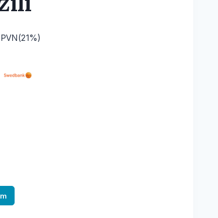
zili
t PVN(21%)
am