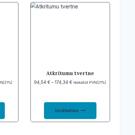
Atkritumu tvertne
Price
94,54
€
–
174,34
€
VN(21%)
Ieskaitot PVN(21%)
range:
94,54 €
through
This
This
174,34 €
Izvēlieties
product
product
has
has
multiple
multiple