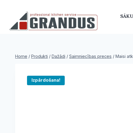
Skip
to
SĀK
content
Home
/
Produkti
/
Dažādi
/
Saimniecības preces
/
Maisi atk
Izpārdošana!