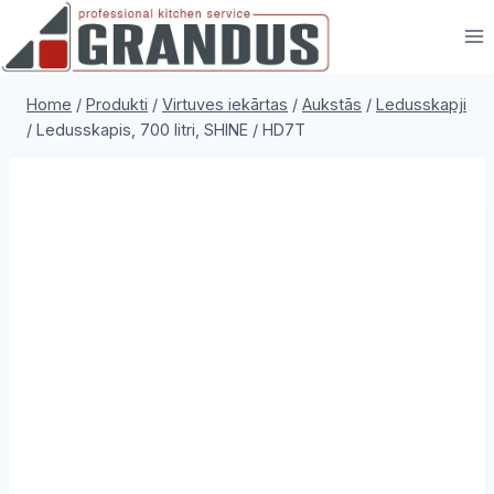
Skip
to
content
Home
/
Produkti
/
Virtuves iekārtas
/
Aukstās
/
Ledusskapji
/
Ledusskapis, 700 litri, SHINE / HD7T