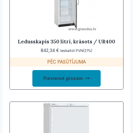
Ledusskapis 350 litri, krāsots / UR400
842,34
€
Ieskaitot PVN(21%)
PĒC PASŪTĪJUMA
Pievienot grozam