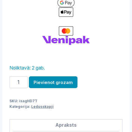
Noliktavā: 2 gab.
Ledusskapis,
Pievienot grozam
700
litri,
SKU:
isagHD7T
SHINE
Kategorija:
Ledusskapji
/
HD7T
Apraksts
daudzums