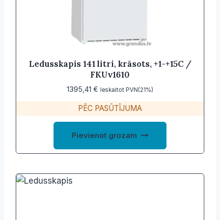
Ledusskapis 141 litri, krāsots, +1-+15C /
FKUv1610
1395,41
€
Ieskaitot PVN(21%)
PĒC PASŪTĪJUMA
Pievienot grozam