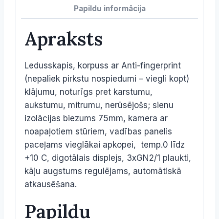
Papildu informācija
Apraksts
Ledusskapis, korpuss ar Anti-fingerprint
(nepaliek pirkstu nospiedumi – viegli kopt)
klājumu, noturīgs pret karstumu,
aukstumu, mitrumu, nerūsējošs; sienu
izolācijas biezums 75mm, kamera ar
noapaļotiem stūriem, vadības panelis
paceļams vieglākai apkopei, temp.0 līdz
+10 C, digotālais displejs, 3xGN2/1 plaukti,
kāju augstums regulējams, automātiskā
atkausēšana.
Papildu