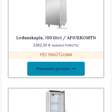
Ledusskapis, 700 litri / AF07EKOMTN
2362,50
€
Ieskaitot PVN(21%)
PĒC PASŪTĪJUMA
Pievienot grozam